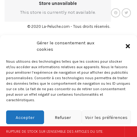
Store unavailable
Nourriture
Sac à dos peluche
Doudou Ours
Peluche Cheval
Peluche Pikachu
Peluche One Piece
Peluche Pokémon
Peluche Marvel
This store is currently not available.
Réversible
Doudou Panda
Peluche Chien
Peluche Chihiro
Peluche Dragon Ball
Peluche Minecraft
Peluche Avocat
Peluche Star Wars
© 2020 La-Peluche.com - Tous droits réservés.
Peluche Dinosaure
Peluche Grinch
Peluche Demon Slayer
Peluche Among Us
Peluche Banane
Peluche Roi Lion
0
Panier
Gérer le consentement aux
cookies
Peluche Éléphant
Peluche Squid Game
Peluche Fairy Tail
Peluche Animal Crossing
Peluche Carotte
Peluche Coco
Nous utilisons des technologies telles que les cookies pour stocker
Peluche Girafe
Peluche Batman
Peluche Jujutsu Kaisen
Peluche Mario
Peluche Fraise
Peluche La Reine des Neiges
et/ou accéder aux informations relatives aux appareils. Nous le faisons
pour améliorer l’expérience de navigation et pour afficher des publicités
Peluche Koala
Peluche South Parks
Peluche Tokyo Revengers
Peluche Fall Guys
Peluche Citrouille
Peluche Ratatouille
personnalisées. Consentir à ces technologies nous permettra de traiter
des données telles que le comportement de navigation ou les ID uniques
sur ce site. Le fait de ne pas consentir ou de retirer son consentement
Peluche Lama et Alpaga
Peluche Harry Potter
Peluche Hunter X Hunter
Peluche Angry Birds
Peluche Sushi
Peluche Dumbo
peut avoir un effet négatif sur certaines fonctonnalités et
caractéristiques.
Peluche Lapin
Peluche Tortue Ninja
Peluche Genshin
Peluche Zelda
Peluche Baguette
Peluche Wall-e
Accepter
Refuser
Voir les préférences
Peluche Licorne
Peluche Shrek
Peluche My Hero Academia
Peluche Plante VS Zombies
Peluche Saucisse
Politique de cookies
RUPTURE DE STOCK SUR L'ENSEMBLE DES ARTICLES DU SITE.
Peluche Lion
Peluche les Animaux Fantastiques
Peluche Attaque des Titans
Peluche Fortnite
Peluche Crème Glacée