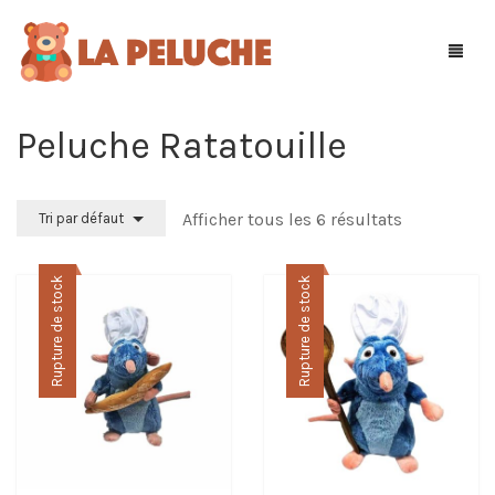
Peluche Ratatouille
Accueil
Afficher tous les 6 résultats
Tri par défaut
Peluche
Doudou
Peluche Géante
Rupture de stock
Rupture de stock
Animaux
Peluche Kawaii
Doudou Chat
Personnages
Peluche Réaliste
Doudou Chien
Peluche Âne
Manga
Peluche Saint Valentin
Doudou Éléphant
Peluche Baleine
Peluche Totoro
Jeux Vidéo
Grosse Peluche
Doudou Lapin
Peluche Chat
Peluche Disney
Peluche Naruto