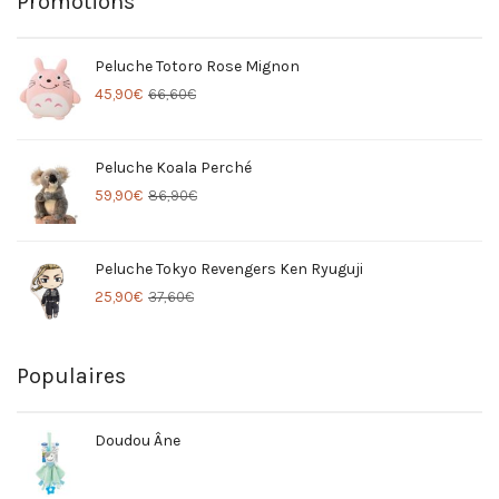
Promotions
Peluche Hippopotame
Peluche Totoro Rose Mignon
Peluche Hibou et Chouette
45,90
€
66,60
€
Peluche Flamant Rose
Peluche Koala Perché
Peluche Ours Polaire
59,90
€
86,90
€
Peluche Zèbre
Peluche Tokyo Revengers Ken Ryuguji
Peluche Cerf
25,90
€
37,60
€
Peluche Axolotl
Populaires
Peluche Narval
Gros Ours en Peluche
Doudou Âne
Nounours