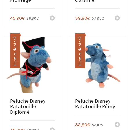
Peluche Loup
Peluche Les Schtroumpfs
Peluche Tokyo Ghoul
Peluche League of Legends
Peluche Donut
45,90
€
39,90
€
66,60
€
57,90
€
Peluche Panda
Peluche Pocoyo
Peluche Assassination Classroom
Peluche Sonic
Peluche Hamburger
Peluche Perroquet
Peluche Hello Kitty
Peluche Brawl Stars
Peluche Croissant
Rupture de stock
Rupture de stock
Peluche Renard
Peluche Bob L’Éponge
Peluche Brioche
Peluche Requin
Peluche Pat’ Patrouille
Peluche Pot de Yaourt
Peluche Serpent
Peluche Garfield
Peluche Tasse
Peluche Singe
Peluche Oeuf
Peluche Disney
Peluche Disney
Peluche Vache
Ratatouille
Ratatouille Rémy
Diplômé
Peluche Taureau
35,90
€
52,10
€
Peluche Tortue
45,90
€