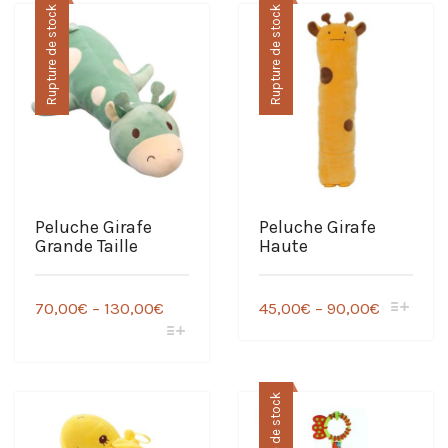
Rupture de stock
Rupture de stock
Peluche Rat
Peluche Jaguar
Peluche Blaireau
Peluche Kangourou
Peluche Cafard
Peluche Girafe
Peluche Girafe
Grande Taille
Haute
Peluche Espadon
70,00
€
–
130,00
€
45,00
€
–
90,00
€
Peluche Lézard
Peluche Toucan
Rupture de stock