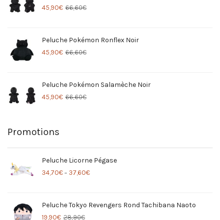
45,90
€
66,60
€
Peluche Pokémon Ronflex Noir
45,90
€
66,60
€
Peluche Pokémon Salamèche Noir
45,90
€
66,60
€
Promotions
Peluche Licorne Pégase
34,70
€
37,60
€
–
Peluche Tokyo Revengers Rond Tachibana Naoto
19,90
€
28,90
€