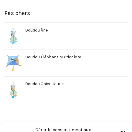
Pas chers
Doudou Âne
Doudou Éléphant Multicolore
Doudou Chien Jaune
Accueil
Gérer le consentement aux