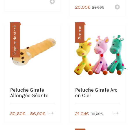
20,00
€
29,00
€
Peluche Loup
Peluche Les Schtroumpfs
Peluche Tokyo Ghoul
Peluche League of Legends
Peluche Donut
Peluche Panda
Peluche Pocoyo
Peluche Assassination Classroom
Peluche Sonic
Peluche Hamburger
Rupture de stock
Promo
Peluche Perroquet
Peluche Hello Kitty
Peluche Brawl Stars
Peluche Croissant
Peluche Renard
Peluche Bob L’Éponge
Peluche Brioche
Peluche Requin
Peluche Pat’ Patrouille
Peluche Pot de Yaourt
Peluche Serpent
Peluche Garfield
Peluche Tasse
Peluche Singe
Peluche Oeuf
Peluche Girafe
Peluche Girafe Arc
Allongée Géante
en Ciel
Peluche Vache
50,60
€
–
86,90
€
21,04
€
Peluche Taureau
30,60
€
Peluche Tortue