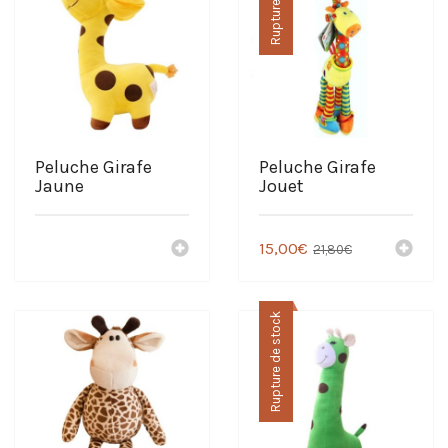
Peluche Girafe
Peluche Girafe
Jaune
Jouet
15,00
€
21,80
€
Rupture de stock