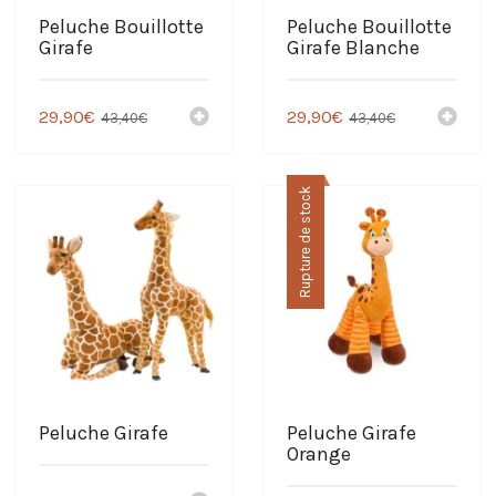
Peluche Bouillotte
Peluche Bouillotte
Nourriture
Sac à dos peluche
Doudou Ours
Peluche Cheval
Peluche Pikachu
Peluche One Piece
Peluche Pokémon
Peluche Marvel
Girafe
Girafe Blanche
Réversible
Doudou Panda
Peluche Chien
Peluche Chihiro
Peluche Dragon Ball
Peluche Minecraft
Peluche Avocat
Peluche Star Wars
29,90
€
29,90
€
43,40
€
43,40
€
Peluche Dinosaure
Peluche Grinch
Peluche Demon Slayer
Peluche Among Us
Peluche Banane
Peluche Roi Lion
0
Panier
Peluche Éléphant
Peluche Squid Game
Peluche Fairy Tail
Peluche Animal Crossing
Peluche Carotte
Peluche Coco
Rupture de stock
Peluche Girafe
Peluche Batman
Peluche Jujutsu Kaisen
Peluche Mario
Peluche Fraise
Peluche La Reine des Neiges
Peluche Koala
Peluche South Parks
Peluche Tokyo Revengers
Peluche Fall Guys
Peluche Citrouille
Peluche Ratatouille
Peluche Lama et Alpaga
Peluche Harry Potter
Peluche Hunter X Hunter
Peluche Angry Birds
Peluche Sushi
Peluche Dumbo
Peluche Lapin
Peluche Tortue Ninja
Peluche Genshin
Peluche Zelda
Peluche Baguette
Peluche Wall-e
Peluche Girafe
Peluche Girafe
Peluche Licorne
Peluche Shrek
Peluche My Hero Academia
Peluche Plante VS Zombies
Peluche Saucisse
Orange
Peluche Lion
Peluche les Animaux Fantastiques
Peluche Attaque des Titans
Peluche Fortnite
Peluche Crème Glacée