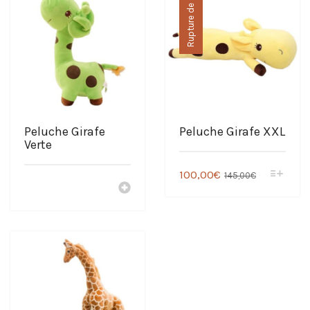
Rupture de stock
Peluche Girafe
Peluche Girafe XXL
Verte
100,00
€
145,00
€