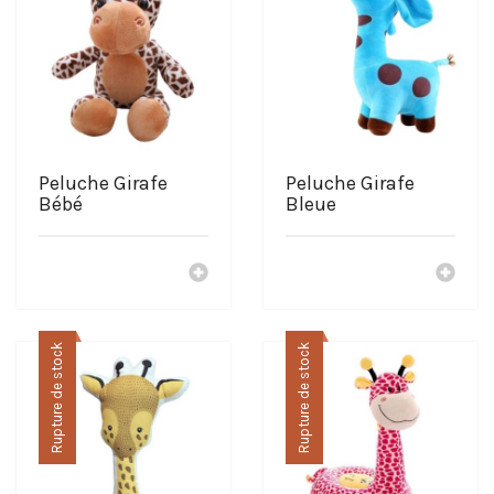
Peluche Hippopotame
Peluche Hibou et Chouette
Peluche Flamant Rose
Peluche Girafe
Peluche Girafe
Peluche Ours Polaire
Bébé
Bleue
Peluche Zèbre
Peluche Cerf
Peluche Axolotl
Rupture de stock
Rupture de stock
Peluche Narval
Gros Ours en Peluche
Nounours