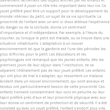
deviennent facilement des objets animés par les enfants et
commencent à jouer un rôle très important dans leur vie. Ce
jouet préféré peut être un support pour le développement du
monde intérieur du petit, un sujet de sa vie spirituelle. La
proximité de l’enfant avec un ami si doux atténue l’expérience
du danger ou de la solitude, donne un sentiment
d’importance et d’indépendance. Par exemple, à l’heure du
coucher, ou lorsque le petit est malade, ou se trouve dans une
situation inhabituelle. L’adaptation à un nouvel
environnement tel que la garderie est l’une des périodes les
plus difficiles pour le petit. Les éducateurs et les
psychologues ont remarqué que les jeunes enfants, dès les
premiers jours de leur séjour dans l’institution, ne se
séparent littéralement pas de leur jouet préféré. Les enfants
qui ont plus de mal à s’adapter, qui ressentent un malaise
évident dans un nouvel environnement, qui sont anxieux et
tendus ont particulièrement besoin de cette proximité. Ces
enfants tiennent constamment leur ours en peluche ou leur
lapin préféré près d’eux et leur proximité physique avec eux
leur donne un sentiment de protection et de sécurité. Il a été
constaté qu’avec un jouet préféré, l’enfant s’endort plus vite,