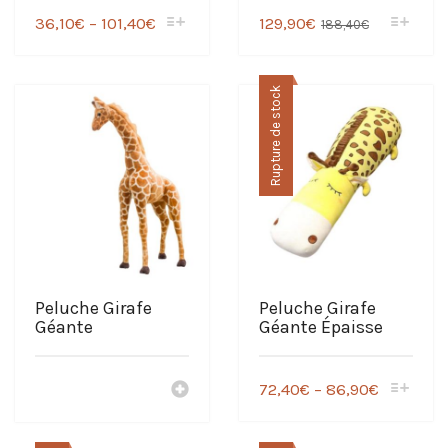
36,10
€
–
101,40
€
129,90
€
188,40
€
Peluche Otarie
Peluche Cygne
Rupture de stock
Peluche Écureuil
Peluche Hippocampe
Peluche Fourmi
Peluche Chenille
Peluche Girafe
Peluche Girafe
Peluche Oie
Géante
Géante Épaisse
Peluche Crabe
72,40
€
–
86,90
€
Peluche Bernard L’Hermite
Peluche Orque