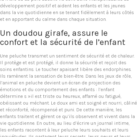
développement positif et aident les enfants et les jeunes
dans la vie quotidienne en se tenant fidèlement à leurs côtés
et en apportant du calme dans chaque situation.
Un doudou girafe, assure le
confort et la sécurité de l’enfant
Une peluche transmet un sentiment de sécurité et de chaleur.
Il protège et est protégé, il donne la sécurité et reçoit des
soins enfantins. Le toucher apaisant libère des endorphines.
Ils ramènent la sensation de bien-être. Dans les jeux de rôle,
l’animal en peluche devient un écran de projection des
émotions et du comportement des enfants : l’enfant
détermine s »il est triste ou heureux, affamé ou fatigué,
obéissant ou méchant. Le doux ami est soigné et nourri, câliné
et réconforté, récompensé et puni. De cette manière, les
enfants traitent et gèrent ce qu’ils observent et vivent dans la
vie quotidienne. En outre, au lieu d’écrire un journal intime,
les enfants racontent à leur peluche leurs souhaits et leurs
inquiétudes. Ils partagent leurs secrets, leurs peurs et leurs