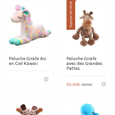
Rupture de stock
Peluche Tigre
Peluche Loutre
Peluche Souris
Peluche Crocodile
Peluche Caméléon
Peluche Girafe Arc
Peluche Girafe
en Ciel Kawaii
avec des Grandes
Peluche Pieuvre et Poulpe
Pattes
Peluche Pingouin
20,00
€
29,00
€
Peluche Homard
Peluche Dragon
Peluche Dauphin