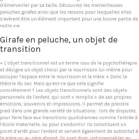
d’émerveiller par sa taille. Découvrez les merveilleuses
peluches girafes ainsi que les raisons pour lesquelles elles
s’avèrent être un élément important pour une bonne partie de
notre vie.
Girafe en peluche, un objet de
transition
« L’objet transitionnel est un terme issu de la psychothérapie
et désigne un objet choisi par le nourrisson lui-même pour
occuper l’espace entre le nourrisson et la mère. » Donc la
théorie du sec. Mais qu’est-ce que cela signifie
concrètement ? Les objets transitionnels sont des objets
personnels de l’enfant, qui sont « remplis » de ses propres
émotions, souvenirs et impressions. Il permet de prendre
pied dans une grande variété de situations : lors de disputes,
pour faire face aux transitions quotidiennes comme l’entrée à
l’école maternelle, ou pour s’endormir. Ils constituent un
point d’arrêt pour l’enfant et servent également de substitut à
la mère ou au père absent. Ils sont donc indispensables au