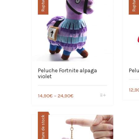
Peluche Fortnite alpaga
Pel
violet
12,9
14,90
€
–
24,90
€
Rupture de stock