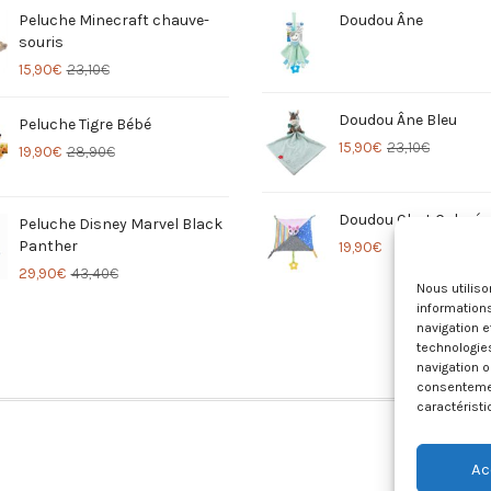
Peluche Minecraft chauve-
Doudou Âne
souris
15,90
€
23,10
€
Doudou Âne Bleu
Peluche Tigre Bébé
15,90
€
23,10
€
19,90
€
28,90
€
Doudou Chat Coloré
Peluche Disney Marvel Black
Panther
19,90
€
29,90
€
43,40
€
Nous utilis
informations
navigation e
technologie
navigation o
consentement
caractéristi
Ac