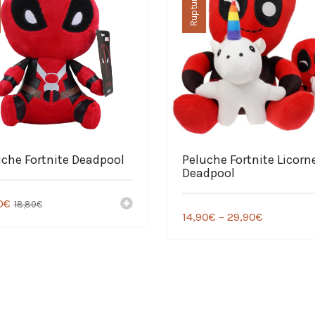
uche Fortnite Deadpool
Peluche Fortnite Licorn
Deadpool
0
€
18,80
€
14,90
€
–
29,90
€