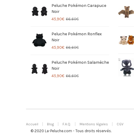
Peluche Pokémon Carapuce
Noir
45,90
€
66,60
€
Peluche Pokémon Ronflex
Noir
45,90
€
66,60
€
Peluche Pokémon Salamèche
Noir
45,90
€
66,60
€
Accueil
Blog
F.A.Q.
Mentions légales
CGV
© 2020 La-Peluche.com - Tous droits réservés.