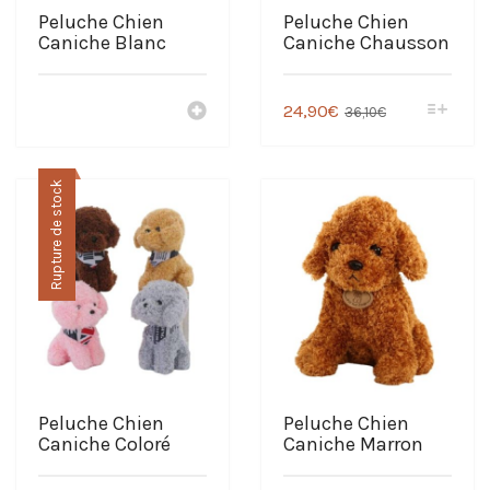
Peluche Chien
Peluche Chien
Caniche Blanc
Caniche Chausson
24,90
€
36,10
€
Rupture de stock
Peluche Chien
Peluche Chien
Caniche Coloré
Caniche Marron