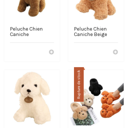
Peluche Chien
Peluche Chien
Caniche
Caniche Beige
Rupture de stock