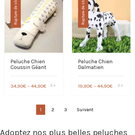
Rupture de stock
Rupture de stock
Peluche Chien
Peluche Chien
Coussin Géant
Dalmatien
34,90
€
–
44,90
€
19,90
€
–
44,90
€
1
2
3
Suivant
Adoptez nos plus belles peluches