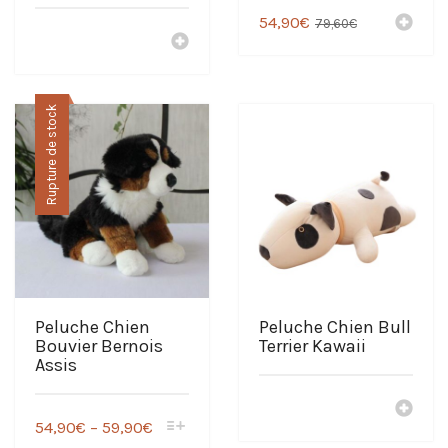
54,90
€
79,60
€
Rupture de stock
Peluche Chien
Peluche Chien Bull
Bouvier Bernois
Terrier Kawaii
Assis
54,90
€
–
59,90
€