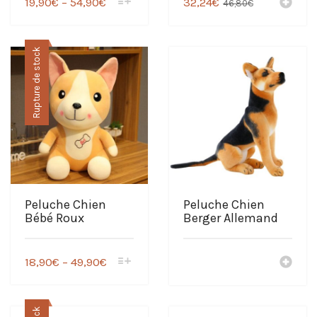
19,90
€
–
54,90
€
32,24
€
46,80
€
Peluche Otarie
Rupture de stock
Peluche Cygne
Peluche Écureuil
Peluche Hippocampe
Peluche Fourmi
Peluche Chenille
Peluche Chien
Peluche Chien
Bébé Roux
Berger Allemand
Peluche Oie
Peluche Crabe
18,90
€
–
49,90
€
Peluche Bernard L’Hermite
Peluche Orque