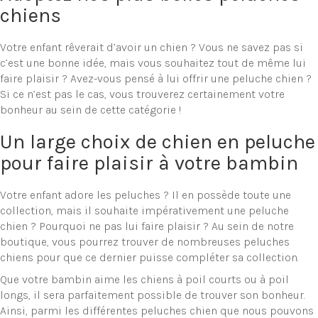
chiens
Votre enfant rêverait d’avoir un chien ? Vous ne savez pas si
c’est une bonne idée, mais vous souhaitez tout de même lui
faire plaisir ? Avez-vous pensé à lui offrir une peluche chien ?
Si ce n’est pas le cas, vous trouverez certainement votre
bonheur au sein de cette catégorie !
Un large choix de chien en peluche
pour faire plaisir à votre bambin
Votre enfant adore les peluches ? Il en possède toute une
collection, mais il souhaite impérativement une peluche
chien ? Pourquoi ne pas lui faire plaisir ? Au sein de notre
boutique, vous pourrez trouver de nombreuses peluches
chiens pour que ce dernier puisse compléter sa collection.
Que votre bambin aime les chiens à poil courts ou à poil
longs, il sera parfaitement possible de trouver son bonheur.
Ainsi, parmi les différentes peluches chien que nous pouvons