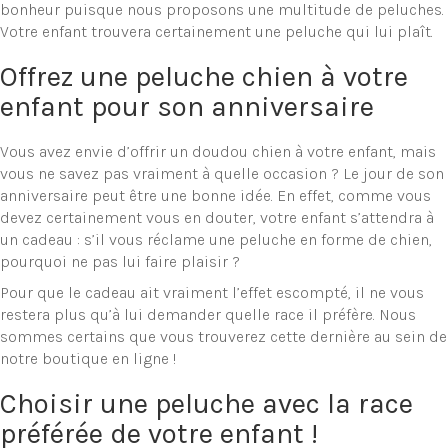
bonheur puisque nous proposons une multitude de peluches.
Votre enfant trouvera certainement une peluche qui lui plaît.
Offrez une peluche chien à votre
enfant pour son anniversaire
Vous avez envie d’offrir un doudou chien à votre enfant, mais
vous ne savez pas vraiment à quelle occasion ? Le jour de son
anniversaire peut être une bonne idée. En effet, comme vous
devez certainement vous en douter, votre enfant s’attendra à
un cadeau : s’il vous réclame une peluche en forme de chien,
pourquoi ne pas lui faire plaisir ?
Pour que le cadeau ait vraiment l’effet escompté, il ne vous
restera plus qu’à lui demander quelle race il préfère. Nous
sommes certains que vous trouverez cette dernière au sein de
notre boutique en ligne !
Choisir une peluche avec la race
préférée de votre enfant !