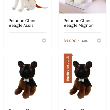
Nounours Géant
Peluche Chien
Peluche Chien
Ours en Peluche
Beagle Assis
Beagle Mignon
Peluche Poussin
34,90
€
50,60
€
Peluche Paresseux
Peluche Poisson
Rupture de stock
Peluche Escargot
Peluche Panthère
Peluche Calamar
Peluche Phoque
Peluche Raie