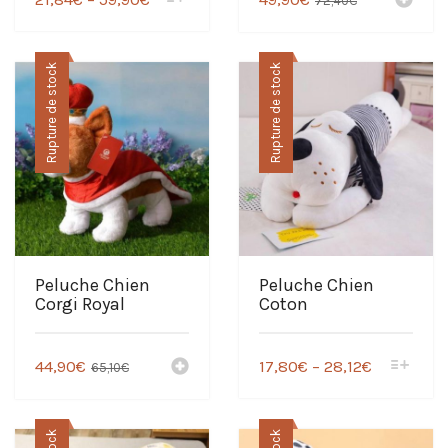
72,40
€
Rupture de stock
Rupture de stock
Peluche Chien
Peluche Chien
Corgi Royal
Coton
44,90
€
17,80
€
–
28,12
€
65,10
€