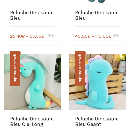
Peluche Dinosaure
Peluche Dinosaure
Peluche Otarie
Bleu
Bleu
Peluche Cygne
25,40
€
–
55,50
€
40,00
€
–
110,00
€
Peluche Écureuil
Peluche Hippocampe
Rupture de stock
Rupture de stock
Peluche Fourmi
Peluche Chenille
Peluche Oie
Peluche Crabe
Peluche Bernard L’Hermite
Peluche Dinosaure
Peluche Dinosaure
Bleu Ciel Long
Bleu Géant
Peluche Orque