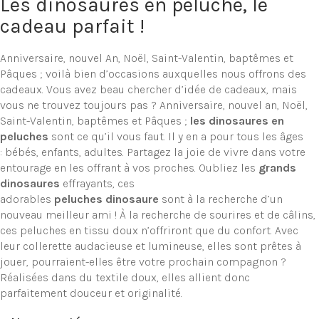
Les dinosaures en peluche, le
cadeau parfait !
Anniversaire, nouvel An, Noël, Saint-Valentin, baptêmes et
Pâques ; voilà bien d’occasions auxquelles nous offrons des
cadeaux. Vous avez beau chercher d’idée de cadeaux, mais
vous ne trouvez toujours pas ? Anniversaire, nouvel an, Noël,
Saint-Valentin, baptêmes et Pâques ;
les dinosaures en
peluches
sont ce qu’il vous faut. Il y en a pour tous les âges
: bébés, enfants, adultes. Partagez la joie de vivre dans votre
entourage en les offrant à vos proches. Oubliez les
grands
dinosaures
effrayants, ces
adorables
peluches dinosaure
sont à la recherche d’un
nouveau meilleur ami ! À la recherche de sourires et de câlins,
ces peluches en tissu doux n’offriront que du confort. Avec
leur collerette audacieuse et lumineuse, elles sont prêtes à
jouer, pourraient-elles être votre prochain compagnon ?
Réalisées dans du textile doux, elles allient donc
parfaitement douceur et originalité.