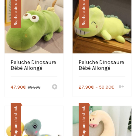
Rupture de stock
Rupture de stock
Nounours Géant
Ours en Peluche
Peluche Poussin
Peluche Paresseux
Peluche Dinosaure
Peluche Dinosaure
Peluche Poisson
Bébé Allongé
Bébé Allongé
Peluche Escargot
47,90
€
27,90
€
–
59,90
€
69,50
€
Peluche Panthère
Peluche Calamar
Rupture de stock
Rupture de stock
Peluche Phoque
Peluche Raie