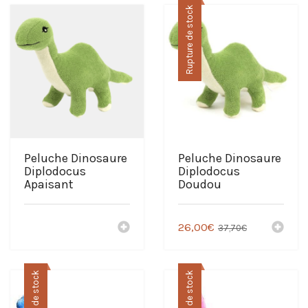
Rupture de stock
Peluche Dinosaure
Peluche Dinosaure
Diplodocus
Diplodocus
Apaisant
Doudou
26,00
€
37,70
€
Rupture de stock
Rupture de stock