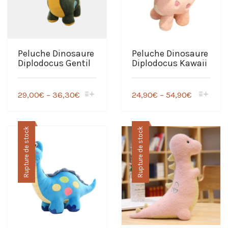
Peluche Dinosaure
Peluche Dinosaure
Diplodocus Gentil
Diplodocus Kawaii
29,00
€
–
36,30
€
24,90
€
–
54,90
€
Rupture de stock
Rupture de stock