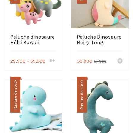
Peluche Raton Laveur
Peluche Oiseau
Peluche dinosaure
Peluche Dinosaure
Peluche Chevreuil
Bébé Kawaii
Beige Long
Peluche Chauve-souris
29,90
€
–
59,90
€
39,90
€
57,90
€
Peluche Rhinocéros
Peluche Léopard
Rupture de stock
Rupture de stock
Peluche Grenouille
Peluche Hamster
Peluche Abeille
Peluche Coccinelle