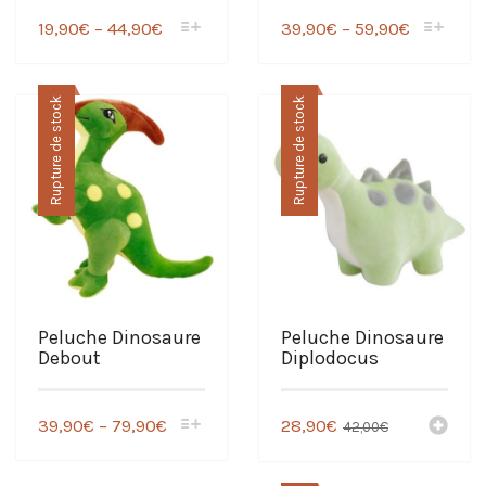
19,90
€
–
44,90
€
39,90
€
–
59,90
€
Rupture de stock
Rupture de stock
Peluche Dinosaure
Peluche Dinosaure
Debout
Diplodocus
39,90
€
–
79,90
€
28,90
€
42,00
€