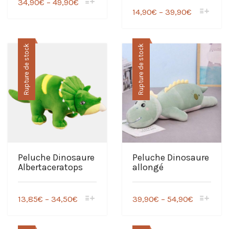
34,90
€
–
49,90
€
14,90
€
–
39,90
€
Peluche Loup
Peluche Les Schtroumpfs
Peluche Tokyo Ghoul
Peluche League of Legends
Peluche Donut
Peluche Panda
Peluche Pocoyo
Peluche Assassination Classroom
Peluche Sonic
Peluche Hamburger
Rupture de stock
Rupture de stock
Peluche Perroquet
Peluche Hello Kitty
Peluche Brawl Stars
Peluche Croissant
Peluche Renard
Peluche Bob L’Éponge
Peluche Brioche
Peluche Requin
Peluche Pat’ Patrouille
Peluche Pot de Yaourt
Peluche Serpent
Peluche Garfield
Peluche Tasse
Peluche Singe
Peluche Oeuf
Peluche Dinosaure
Peluche Dinosaure
Albertaceratops
allongé
Peluche Vache
13,85
€
–
34,50
€
39,90
€
–
54,90
€
Peluche Taureau
Peluche Tortue