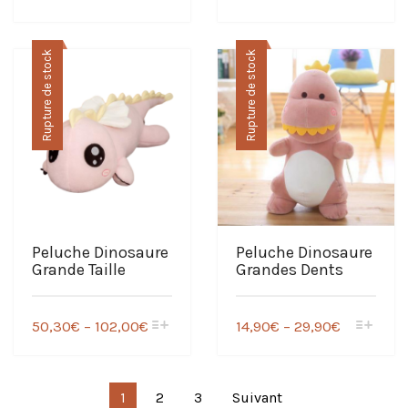
Rupture de stock
Rupture de stock
Peluche Dinosaure
Peluche Dinosaure
Grande Taille
Grandes Dents
50,30
€
–
102,00
€
14,90
€
–
29,90
€
1
2
3
Suivant