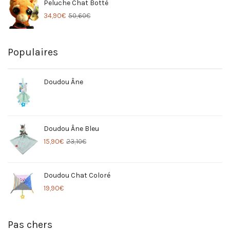
Peluche Chat Botté
34,90
€
50,60
€
Populaires
Doudou Âne
Doudou Âne Bleu
15,90
€
23,10
€
Doudou Chat Coloré
19,90
€
Pas chers