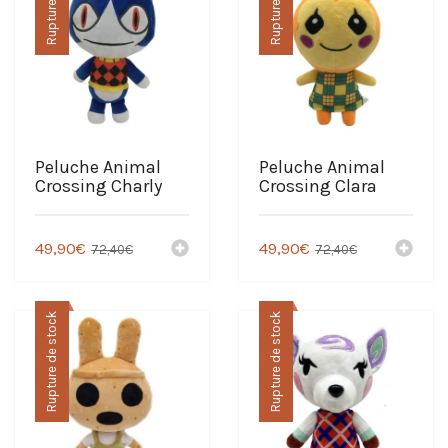
Peluche Hippopotame
Peluche Hibou et Chouette
Peluche Flamant Rose
Peluche Animal
Peluche Animal
Peluche Ours Polaire
Crossing Charly
Crossing Clara
Peluche Zèbre
49,90
€
49,90
€
72,40
€
72,40
€
Peluche Cerf
Peluche Axolotl
Rupture de stock
Rupture de stock
Peluche Narval
Gros Ours en Peluche
Nounours