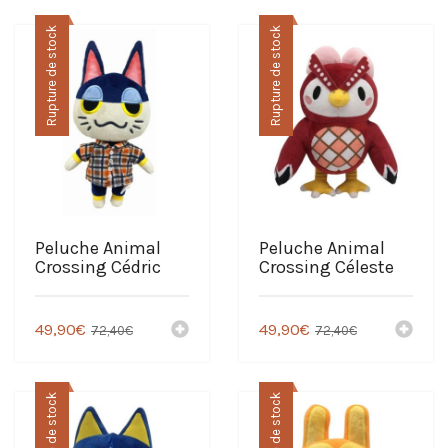
Peluche Tigre
Rupture de stock
Rupture de stock
Peluche Loutre
Peluche Souris
Peluche Crocodile
Peluche Caméléon
Peluche Animal
Peluche Animal
Peluche Pieuvre et Poulpe
Crossing Cédric
Crossing Céleste
Peluche Pingouin
49,90
€
49,90
€
72,40
€
72,40
€
Peluche Homard
Peluche Dragon
Rupture de stock
Rupture de stock
Peluche Dauphin