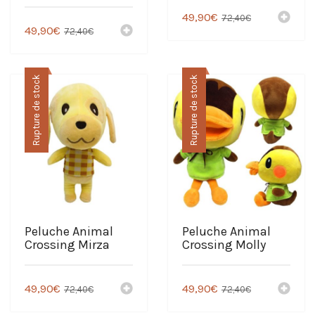
49,90
€
72,40
€
49,90
€
72,40
€
Rupture de stock
Rupture de stock
Peluche Animal
Peluche Animal
Crossing Mirza
Crossing Molly
49,90
€
49,90
€
72,40
€
72,40
€