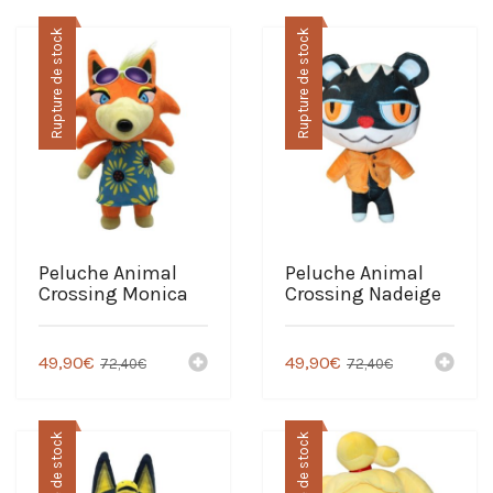
Rupture de stock
Rupture de stock
Peluche Animal
Peluche Animal
Crossing Monica
Crossing Nadeige
49,90
€
49,90
€
72,40
€
72,40
€
Rupture de stock
Rupture de stock