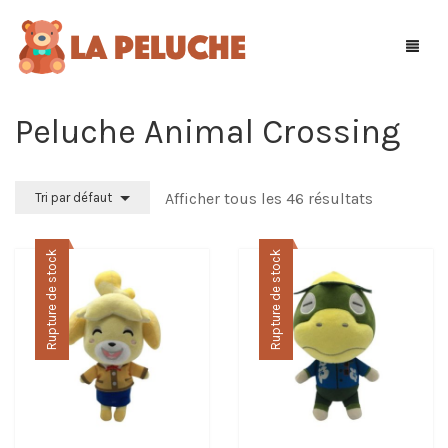
Peluche Animal Crossing
Accueil
Afficher tous les 46 résultats
Tri par défaut
Peluche
Doudou
Peluche Géante
Rupture de stock
Rupture de stock
Animaux
Peluche Kawaii
Doudou Chat
Personnages
Peluche Réaliste
Doudou Chien
Peluche Âne
Manga
Peluche Saint Valentin
Doudou Éléphant
Peluche Baleine
Peluche Totoro
Jeux Vidéo
Grosse Peluche
Doudou Lapin
Peluche Chat
Peluche Disney
Peluche Naruto