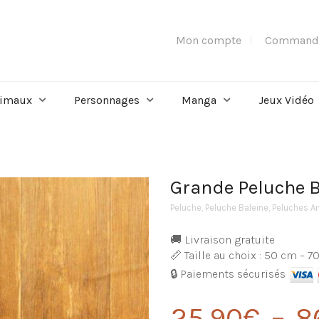
Mon compte
Command
imaux
Personnages
Manga
Jeux Vidéo
Grande Peluche B
Peluche
,
Peluche Baleine
,
Peluches A
🚚 Livraison gratuite
📏 Taille au choix : 50 cm – 
🔒 Paiements sécurisés
25,90
€
–
8