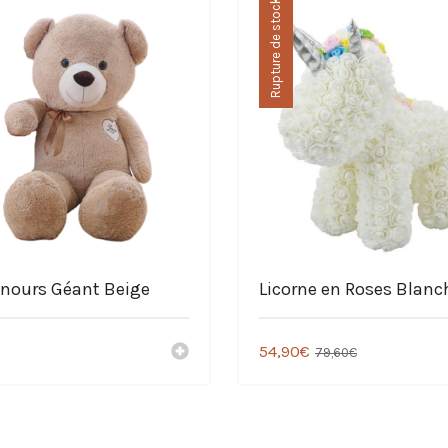
Rupture de stock
nours Géant Beige
Licorne en Roses Blanc
54,90
€
79,60
€