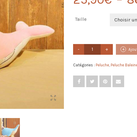
Taille
Choisir u
quantité
Ajou
de
Grande
Peluche
Catégories :
Peluche
,
Peluche Balein
Baleine
Rose