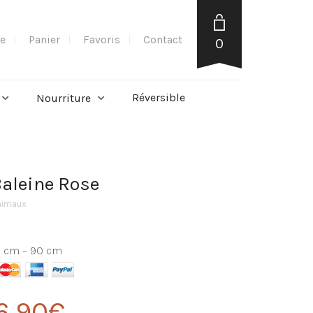
e
Panier
Favoris
Contact
0
Réversible
Nourriture
aleine Rose
nimaux
70 cm – 90 cm
6,90
€