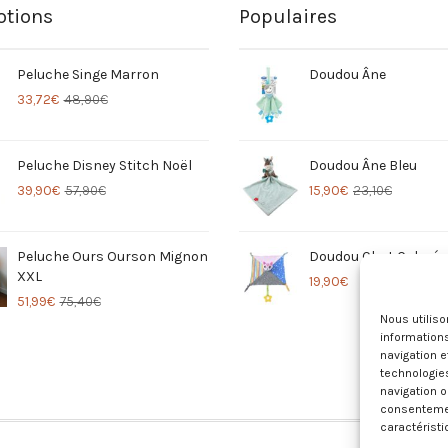
tions
Populaires
Peluche Singe Marron
Doudou Âne
33,72
€
48,90
€
Peluche Disney Stitch Noël
Doudou Âne Bleu
39,90
€
57,90
€
15,90
€
23,10
€
Peluche Ours Ourson Mignon
Doudou Chat Coloré
XXL
19,90
€
51,99
€
75,40
€
Nous utilis
informations
navigation e
technologie
navigation o
consentement
caractéristi