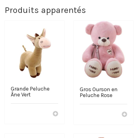
Produits apparentés
Peluche Tigre
Peluche Loutre
Peluche Souris
Peluche Crocodile
Peluche Caméléon
Peluche Pieuvre et Poulpe
Grande Peluche
Gros Ourson en
Peluche Pingouin
Âne Vert
Peluche Rose
Peluche Homard
Peluche Dragon
Peluche Dauphin