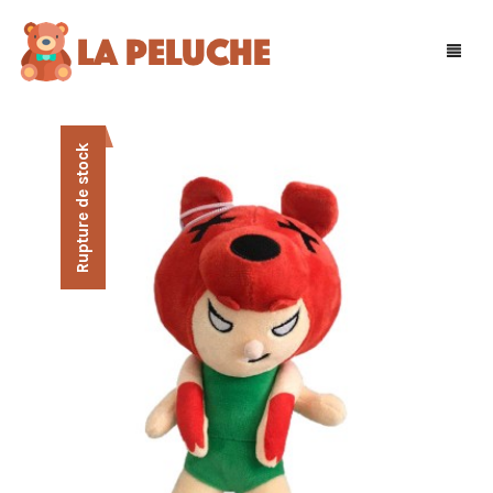
Rupture de stock
Accueil
Peluche
Doudou
Peluche Géante
Animaux
Peluche Kawaii
Doudou Chat
Personnages
Peluche Réaliste
Doudou Chien
Peluche Âne
Manga
Peluche Saint Valentin
Doudou Éléphant
Peluche Baleine
Peluche Totoro
Jeux Vidéo
Grosse Peluche
Doudou Lapin
Peluche Chat
Peluche Disney
Peluche Naruto