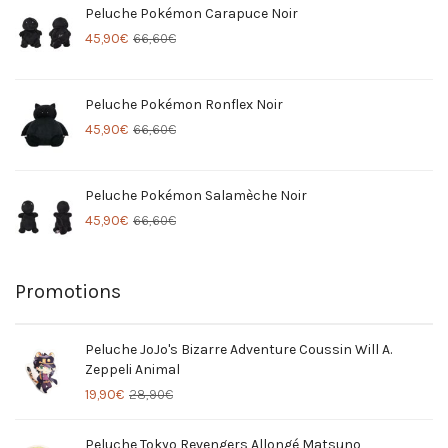
Peluche Pokémon Carapuce Noir
Nounours Géant
45,90
€
66,60
€
Ours en Peluche
Peluche Pokémon Ronflex Noir
Peluche Poussin
45,90
€
66,60
€
Peluche Paresseux
Peluche Pokémon Salamèche Noir
Peluche Poisson
45,90
€
66,60
€
Peluche Escargot
Promotions
Peluche Panthère
Peluche JoJo's Bizarre Adventure Coussin Will A.
Peluche Calamar
Zeppeli Animal
19,90
€
28,90
€
Peluche Phoque
Peluche Raie
Peluche Tokyo Revengers Allongé Matsuno