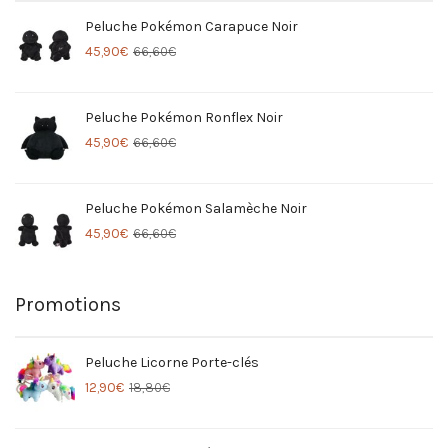
Peluche Pokémon Carapuce Noir
Peluche Raton Laveur
45,90
€
66,60
€
Peluche Oiseau
Peluche Pokémon Ronflex Noir
Peluche Chevreuil
45,90
€
66,60
€
Peluche Chauve-souris
Peluche Pokémon Salamèche Noir
Peluche Rhinocéros
45,90
€
66,60
€
Peluche Léopard
Promotions
Peluche Grenouille
Peluche Hamster
Peluche Licorne Porte-clés
12,90
€
18,80
€
Peluche Abeille
Peluche Coccinelle