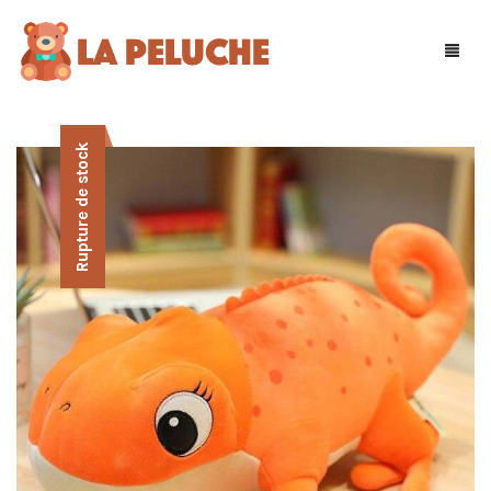
Rupture de stock
Accueil
Peluche
Doudou
Peluche Géante
Animaux
Peluche Kawaii
Doudou Chat
Personnages
Peluche Réaliste
Doudou Chien
Peluche Âne
Manga
Peluche Saint Valentin
Doudou Éléphant
Peluche Baleine
Peluche Totoro
Jeux Vidéo
Grosse Peluche
Doudou Lapin
Peluche Chat
Peluche Disney
Peluche Naruto