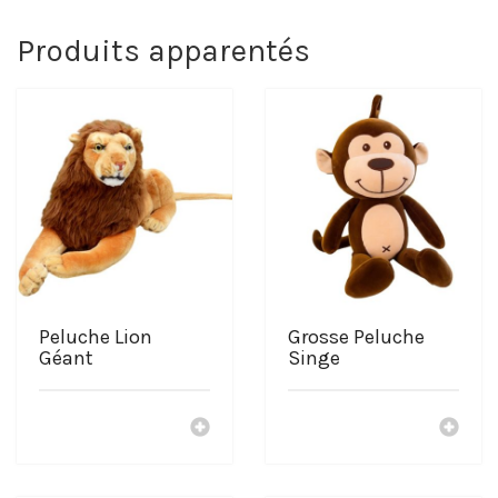
Le site La-Peluche.com vous propose un large choix
Peluche Hippopotame
Produits apparentés
de peluche et doudou en forme de caméléon et
autres reptiles, que cela soit pour vous même ou
Peluche Hibou et Chouette
votre jeune enfant (ou même petit). Vous trouverez
entièrement votre perle rare au sein notre shop !
Peluche Flamant Rose
Informations de la Peluche
Peluche Ours Polaire
Caméléon Orange
Peluche Zèbre
Peluche représenté : caméléon
Qualité supérieur
Peluche Cerf
Grande douceur
Composition de la peluche : coton
Peluche Lion
Grosse Peluche
Peluche Axolotl
Lavage à la main conseillé ou Lavable à 30°C
Géant
Singe
Sélectionner la boutique La-
Peluche Narval
Peluche.com
Gros Ours en Peluche
Service après vente Français
Nounours
Livraison gratuite