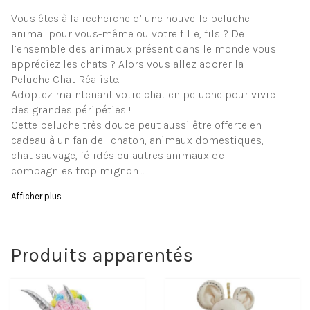
Vous êtes à la recherche d’ une nouvelle peluche
Peluche Tigre
animal pour vous-même ou votre fille, fils ? De
l’ensemble des animaux présent dans le monde vous
Peluche Loutre
appréciez les chats ? Alors vous allez adorer la
Peluche Chat Réaliste.
Peluche Souris
Adoptez maintenant votre chat en peluche pour vivre
des grandes péripéties !
Peluche Crocodile
Cette peluche très douce peut aussi être offerte en
cadeau à un fan de : chaton, animaux domestiques,
Peluche Caméléon
chat sauvage, félidés ou autres animaux de
compagnies trop mignon …
Peluche Pieuvre et Poulpe
Caractéristique de la Peluche
Afficher plus
Peluche Pingouin
Chat Réaliste
Peluche Homard
Peluche
en forme de chat,
impression de qualité
Produits apparentés
Ultra douce
Composition de la peluche : polyester
Peluche Dragon
Lavage à la main préférable
Peluche Dauphin