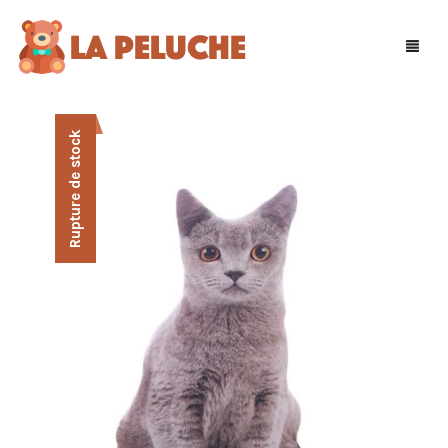
Rupture de stock
Accueil
Peluche
Doudou
Peluche Géante
Animaux
Peluche Kawaii
Doudou Chat
Personnages
Peluche Réaliste
Doudou Chien
Peluche Âne
Manga
Peluche Saint Valentin
Doudou Éléphant
Peluche Baleine
Peluche Totoro
Jeux Vidéo
Grosse Peluche
Doudou Lapin
Peluche Chat
Peluche Disney
Peluche Naruto