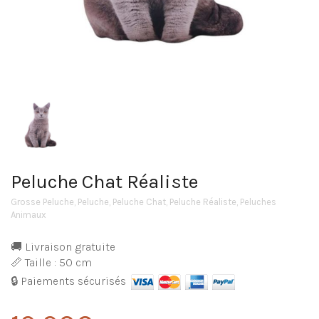
Nourriture
Sac à dos peluche
Doudou Ours
Peluche Cheval
Peluche Pikachu
Peluche One Piece
Peluche Pokémon
Peluche Marvel
Réversible
Doudou Panda
Peluche Chien
Peluche Chihiro
Peluche Dragon Ball
Peluche Minecraft
Peluche Avocat
Peluche Star Wars
Peluche Dinosaure
Peluche Grinch
Peluche Demon Slayer
Peluche Among Us
Peluche Banane
Peluche Roi Lion
0
Panier
Peluche Éléphant
Peluche Squid Game
Peluche Fairy Tail
Peluche Animal Crossing
Peluche Carotte
Peluche Coco
Peluche Girafe
Peluche Batman
Peluche Jujutsu Kaisen
Peluche Mario
Peluche Fraise
Peluche La Reine des Neiges
Peluche Chat Réaliste
Peluche Koala
Peluche South Parks
Peluche Tokyo Revengers
Peluche Fall Guys
Peluche Citrouille
Peluche Ratatouille
Grosse Peluche
,
Peluche
,
Peluche Chat
,
Peluche Réaliste
,
Peluches
Peluche Lama et Alpaga
Peluche Harry Potter
Peluche Hunter X Hunter
Peluche Angry Birds
Peluche Sushi
Peluche Dumbo
Animaux
Peluche Lapin
Peluche Tortue Ninja
Peluche Genshin
Peluche Zelda
Peluche Baguette
Peluche Wall-e
🚚 Livraison gratuite
📏 Taille : 50 cm
Peluche Licorne
Peluche Shrek
Peluche My Hero Academia
Peluche Plante VS Zombies
Peluche Saucisse
🔒 Paiements sécurisés
Peluche Lion
Peluche les Animaux Fantastiques
Peluche Attaque des Titans
Peluche Fortnite
Peluche Crème Glacée