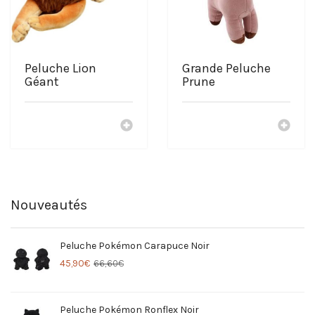
Nounours Géant
Ours en Peluche
Peluche Lion
Grande Peluche
Géant
Prune
Peluche Poussin
Peluche Paresseux
Peluche Poisson
Peluche Escargot
Nouveautés
Peluche Panthère
Peluche Pokémon Carapuce Noir
Peluche Calamar
45,90
€
66,60
€
Peluche Phoque
Peluche Pokémon Ronflex Noir
Peluche Raie