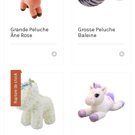
Caractéristiques de la
Peluche Hippopotame
Peluche Chopper Sabo One
Piece
Peluche Hibou et Chouette
Grande Peluche
Grosse Peluche
Âne Rose
Baleine
Peluche représenté : Chopper Sabo
Peluche Flamant Rose
Qualité supérieur
Grandement douce
Peluche Ours Polaire
Composition de la peluche : coton
Lavage à la main recommandé ou machine à laver 30°C
Peluche Zèbre
Choisir le shop La-
Rupture de stock
Peluche.com
Peluche Cerf
Peluche Axolotl
SAV Français
Livraison offerte
Paiement 100% sécurisé
Peluche Narval
Des peluches moins chers
Nos peluches sont conçues avec affection
Gros Ours en Peluche
Nounours