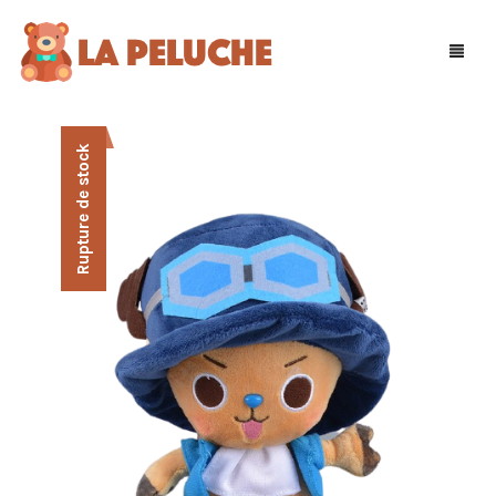
Rupture de stock
Accueil
Peluche
Doudou
Peluche Géante
Animaux
Peluche Kawaii
Doudou Chat
Personnages
Peluche Réaliste
Doudou Chien
Peluche Âne
Manga
Peluche Saint Valentin
Doudou Éléphant
Peluche Baleine
Peluche Totoro
Jeux Vidéo
Grosse Peluche
Doudou Lapin
Peluche Chat
Peluche Disney
Peluche Naruto