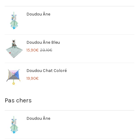
Peluche Otarie
Doudou Âne
Peluche Cygne
Peluche Écureuil
Doudou Âne Bleu
15,90
€
23,10
€
Peluche Hippocampe
Peluche Fourmi
Doudou Chat Coloré
19,90
€
Peluche Chenille
Peluche Oie
Pas chers
Peluche Crabe
Doudou Âne
Peluche Bernard L’Hermite
Peluche Orque