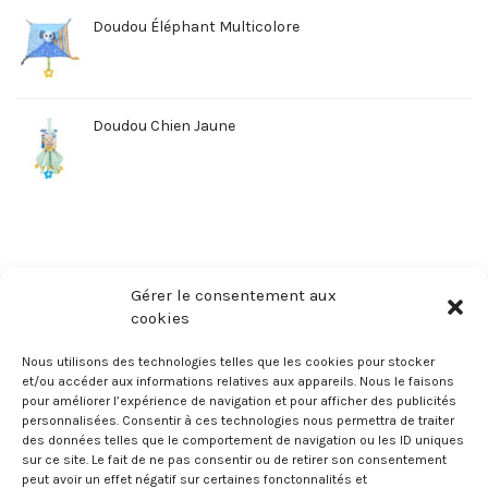
Doudou Éléphant Multicolore
Peluche Rat
Peluche Jaguar
Doudou Chien Jaune
Peluche Blaireau
Peluche Kangourou
Peluche Cafard
Accueil
Peluche Espadon
Gérer le consentement aux
cookies
Blog
Peluche Lézard
Nous utilisons des technologies telles que les cookies pour stocker
F.A.Q.
et/ou accéder aux informations relatives aux appareils. Nous le faisons
Peluche Toucan
pour améliorer l’expérience de navigation et pour afficher des publicités
Mentions légales
personnalisées. Consentir à ces technologies nous permettra de traiter
des données telles que le comportement de navigation ou les ID uniques
CGV
sur ce site. Le fait de ne pas consentir ou de retirer son consentement
peut avoir un effet négatif sur certaines fonctonnalités et