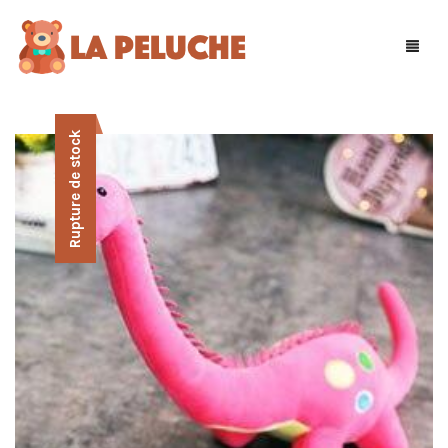
Rupture de stock
Accueil
Peluche
Doudou
Peluche Géante
Animaux
Peluche Kawaii
Doudou Chat
Personnages
Peluche Réaliste
Doudou Chien
Peluche Âne
Manga
Peluche Saint Valentin
Doudou Éléphant
Peluche Baleine
Peluche Totoro
Jeux Vidéo
Grosse Peluche
Doudou Lapin
Peluche Chat
Peluche Disney
Peluche Naruto