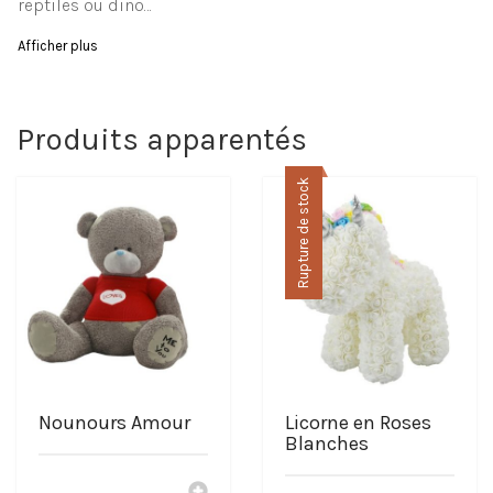
reptiles ou dino…
Caractéristique de la Peluche
Peluche Hippopotame
Afficher plus
Dinosaure Diplodocus Géant
Peluche Hibou et Chouette
Rose
Produits apparentés
Peluche Flamant Rose
Peluche en forme de dinosaure de grande qualité
Ultra douce
Rupture de stock
Peluche Ours Polaire
Composition de la peluche : coton
Lavage à la main préférable
Peluche Zèbre
Choisir la Boutique La
Peluche Cerf
Peluche
Peluche Axolotl
Service après-vente Français
Livraison gratuite
Peluche Narval
Paiement 100% sécurisé
Des peluches dinosaures pas chers
Nounours Amour
Licorne en Roses
Nos peluches sont créées avec douceur
Gros Ours en Peluche
Blanches
Nounours