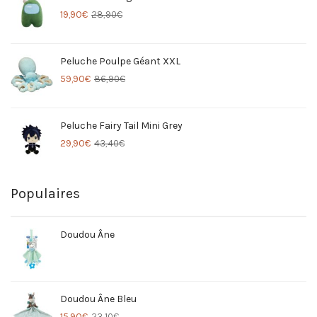
19,90
€
28,90
€
Peluche Otarie
Peluche Cygne
Peluche Poulpe Géant XXL
59,90
€
86,90
€
Peluche Écureuil
Peluche Hippocampe
Peluche Fairy Tail Mini Grey
29,90
€
43,40
€
Peluche Fourmi
Peluche Chenille
Populaires
Peluche Oie
Doudou Âne
Peluche Crabe
Peluche Bernard L’Hermite
Doudou Âne Bleu
Peluche Orque
15,90
€
23,10
€