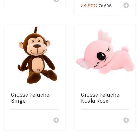
54,90
€
79,60
€
Nounours Géant
Ours en Peluche
Peluche Poussin
Peluche Paresseux
Peluche Poisson
Peluche Escargot
Grosse Peluche
Grosse Peluche
Peluche Panthère
Singe
Koala Rose
Peluche Calamar
Peluche Phoque
Peluche Raie