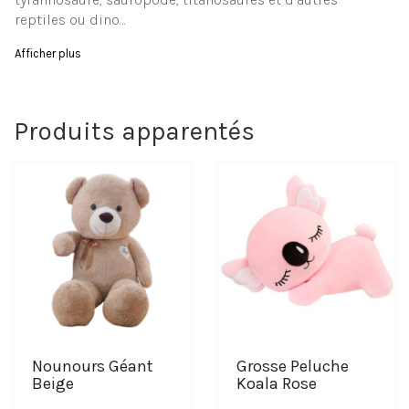
reptiles ou dino…
Peluche Hippopotame
Caractéristique de la Peluche
Afficher plus
Dinosaure Diplodocus Rigolo
Peluche Hibou et Chouette
Peluche Flamant Rose
Peluche en forme de dinosaure de qualité supérieur
Produits apparentés
Ultra douce
Composition de la peluche : coton
Peluche Ours Polaire
Laver à la main de préférence
Peluche Zèbre
Choisir la Boutique La
Peluche
Peluche Cerf
Service après-vente Français
Peluche Axolotl
Livraison gratuite
Paiement 100% sécurisé
Peluche Narval
Des peluches dinosaures pas chers
Nos peluches sont faites avec douceur
Gros Ours en Peluche
Nounours Géant
Grosse Peluche
Beige
Koala Rose
Nounours