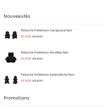
Peluche Raton Laveur
Nouveautés
Peluche Oiseau
Peluche Pokémon Carapuce Noir
Peluche Chevreuil
45,90
€
66,60
€
Peluche Chauve-souris
Peluche Pokémon Ronflex Noir
Peluche Rhinocéros
45,90
€
66,60
€
Peluche Léopard
Peluche Pokémon Salamèche Noir
Peluche Grenouille
45,90
€
66,60
€
Peluche Hamster
Promotions
Peluche Abeille
Peluche Coccinelle