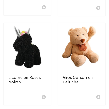
Peluche Hippopotame
Peluche Hibou et Chouette
Peluche Flamant Rose
Peluche Ours Polaire
Peluche Zèbre
Peluche Cerf
Peluche Axolotl
Licorne en Roses
Gros Ourson en
Noires
Peluche
Peluche Narval
Gros Ours en Peluche
Nounours