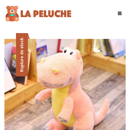
Rupture de stock
Accueil
Peluche
Doudou
Peluche Géante
Animaux
Peluche Kawaii
Doudou Chat
Personnages
Peluche Réaliste
Doudou Chien
Peluche Âne
Manga
Peluche Saint Valentin
Doudou Éléphant
Peluche Baleine
Peluche Totoro
Jeux Vidéo
Grosse Peluche
Doudou Lapin
Peluche Chat
Peluche Disney
Peluche Naruto