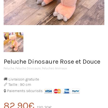
Nourriture
Sac à dos peluche
Doudou Ours
Peluche Cheval
Peluche Pikachu
Peluche One Piece
Peluche Pokémon
Peluche Marvel
Réversible
Doudou Panda
Peluche Chien
Peluche Chihiro
Peluche Dragon Ball
Peluche Minecraft
Peluche Avocat
Peluche Star Wars
Peluche Dinosaure
Peluche Grinch
Peluche Demon Slayer
Peluche Among Us
Peluche Banane
Peluche Roi Lion
0
Panier
Peluche Éléphant
Peluche Squid Game
Peluche Fairy Tail
Peluche Animal Crossing
Peluche Carotte
Peluche Coco
Peluche Girafe
Peluche Batman
Peluche Jujutsu Kaisen
Peluche Mario
Peluche Fraise
Peluche La Reine des Neiges
Peluche Dinosaure Rose et Douce
Peluche Koala
Peluche South Parks
Peluche Tokyo Revengers
Peluche Fall Guys
Peluche Citrouille
Peluche Ratatouille
Peluche
,
Peluche Dinosaure
,
Peluches Animaux
Peluche Lama et Alpaga
Peluche Harry Potter
Peluche Hunter X Hunter
Peluche Angry Birds
Peluche Sushi
Peluche Dumbo
🚚 Livraison gratuite
Peluche Lapin
Peluche Tortue Ninja
Peluche Genshin
Peluche Zelda
Peluche Baguette
Peluche Wall-e
📏 Taille : 90 cm
🔒 Paiements sécurisés
Peluche Licorne
Peluche Shrek
Peluche My Hero Academia
Peluche Plante VS Zombies
Peluche Saucisse
82,90
€
Peluche Lion
Peluche les Animaux Fantastiques
Peluche Attaque des Titans
Peluche Fortnite
Peluche Crème Glacée
120,30
€