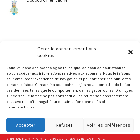
Doudou Chien Jaune
Accueil
Gérer le consentement aux
cookies
Blog
Nous utilisons des technologies telles que les cookies pour stocker
F.A.Q.
et/ou accéder aux informations relatives aux appareils. Nous le faisons
pour améliorer l’expérience de navigation et pour afficher des publicités
Mentions légales
personnalisées. Consentir à ces technologies nous permettra de traiter
des données telles que le comportement de navigation ou les ID uniques
CGV
sur ce site. Le fait de ne pas consentir ou de retirer son consentement
peut avoir un effet négatif sur certaines fonctonnalités et
caractéristiques.
© 2020 La-Peluche.com - Tous droits réservés.
Accepter
Refuser
Voir les préférences
Politique de cookies
RUPTURE DE STOCK SUR L'ENSEMBLE DES ARTICLES DU SITE.