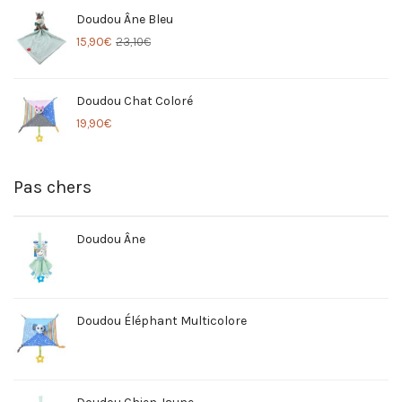
Doudou Âne Bleu
Peluche Rat
15,90
€
23,10
€
Peluche Jaguar
Doudou Chat Coloré
Peluche Blaireau
19,90
€
Peluche Kangourou
Pas chers
Peluche Cafard
Doudou Âne
Peluche Espadon
Peluche Lézard
Doudou Éléphant Multicolore
Peluche Toucan