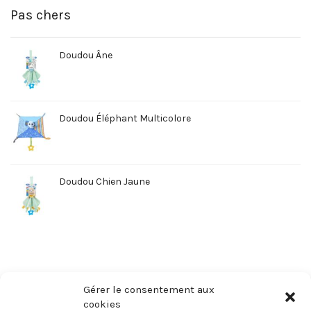
Pas chers
Peluche Rat
Doudou Âne
Peluche Jaguar
Peluche Blaireau
Doudou Éléphant Multicolore
Peluche Kangourou
Peluche Cafard
Doudou Chien Jaune
Peluche Espadon
Peluche Lézard
Peluche Toucan
Accueil
Gérer le consentement aux
cookies