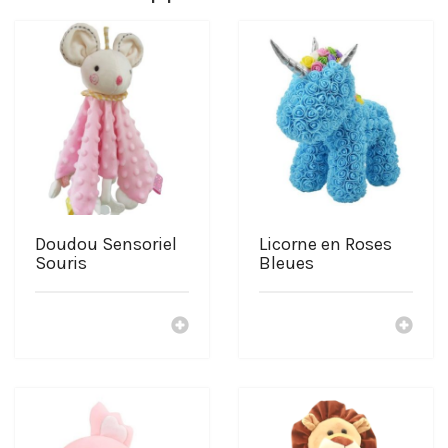
Peluche Hippopotame
Peluche Hibou et Chouette
Peluche Flamant Rose
Peluche Ours Polaire
Peluche Zèbre
Doudou Sensoriel
Licorne en Roses
Peluche Cerf
Souris
Bleues
Peluche Axolotl
Peluche Narval
Gros Ours en Peluche
Nounours