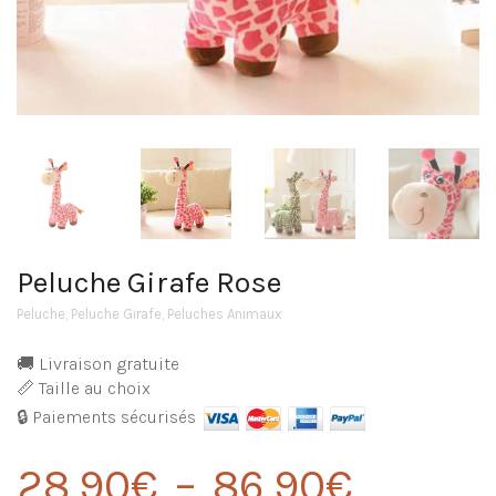
Nourriture
Sac à dos peluche
Doudou Ours
Peluche Cheval
Peluche Pikachu
Peluche One Piece
Peluche Pokémon
Peluche Marvel
Réversible
Doudou Panda
Peluche Chien
Peluche Chihiro
Peluche Dragon Ball
Peluche Minecraft
Peluche Avocat
Peluche Star Wars
Peluche Dinosaure
Peluche Grinch
Peluche Demon Slayer
Peluche Among Us
Peluche Banane
Peluche Roi Lion
0
Panier
Peluche Éléphant
Peluche Squid Game
Peluche Fairy Tail
Peluche Animal Crossing
Peluche Carotte
Peluche Coco
Peluche Girafe
Peluche Batman
Peluche Jujutsu Kaisen
Peluche Mario
Peluche Fraise
Peluche La Reine des Neiges
Peluche Girafe Rose
Peluche Koala
Peluche South Parks
Peluche Tokyo Revengers
Peluche Fall Guys
Peluche Citrouille
Peluche Ratatouille
Peluche
,
Peluche Girafe
,
Peluches Animaux
Peluche Lama et Alpaga
Peluche Harry Potter
Peluche Hunter X Hunter
Peluche Angry Birds
Peluche Sushi
Peluche Dumbo
🚚 Livraison gratuite
Peluche Lapin
Peluche Tortue Ninja
Peluche Genshin
Peluche Zelda
Peluche Baguette
Peluche Wall-e
📏 Taille au choix
🔒 Paiements sécurisés
Peluche Licorne
Peluche Shrek
Peluche My Hero Academia
Peluche Plante VS Zombies
Peluche Saucisse
28,90
€
–
86,90
€
Peluche Lion
Peluche les Animaux Fantastiques
Peluche Attaque des Titans
Peluche Fortnite
Peluche Crème Glacée