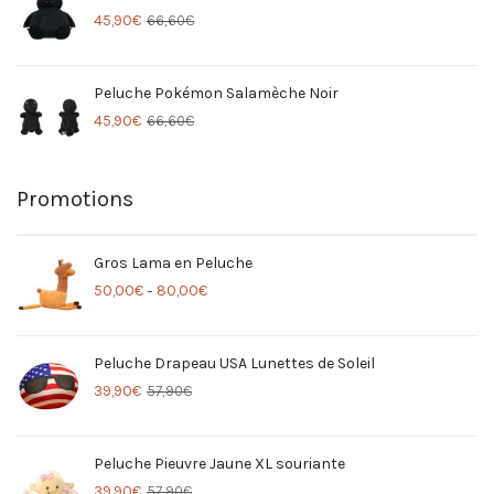
45,90
€
66,60
€
Peluche Raton Laveur
Peluche Oiseau
Peluche Pokémon Salamèche Noir
45,90
€
66,60
€
Peluche Chevreuil
Peluche Chauve-souris
Promotions
Peluche Rhinocéros
Gros Lama en Peluche
Peluche Léopard
50,00
€
80,00
€
–
Peluche Grenouille
Peluche Drapeau USA Lunettes de Soleil
Peluche Hamster
39,90
€
57,90
€
Peluche Abeille
Peluche Pieuvre Jaune XL souriante
Peluche Coccinelle
39,90
€
57,90
€