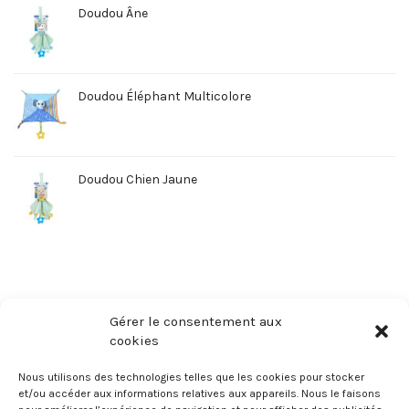
Doudou Âne
Peluche Rat
Peluche Jaguar
Doudou Éléphant Multicolore
Peluche Blaireau
Peluche Kangourou
Doudou Chien Jaune
Peluche Cafard
Peluche Espadon
Peluche Lézard
Accueil
Gérer le consentement aux
Peluche Toucan
cookies
Blog
Nous utilisons des technologies telles que les cookies pour stocker
F.A.Q.
et/ou accéder aux informations relatives aux appareils. Nous le faisons