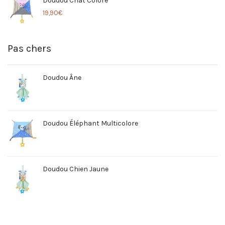
Doudou Chat Coloré
19,90
€
Peluche Otarie
Peluche Cygne
Pas chers
Peluche Écureuil
Doudou Âne
Peluche Hippocampe
Peluche Fourmi
Doudou Éléphant Multicolore
Peluche Chenille
Peluche Oie
Doudou Chien Jaune
Peluche Crabe
Peluche Bernard L’Hermite
Peluche Orque