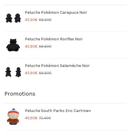
Nounours Géant
Peluche Pokémon Carapuce Noir
45,90
€
66,60
€
Ours en Peluche
Peluche Poussin
Peluche Pokémon Ronflex Noir
45,90
€
66,60
€
Peluche Paresseux
Peluche Poisson
Peluche Pokémon Salamèche Noir
45,90
€
66,60
€
Peluche Escargot
Peluche Panthère
Promotions
Peluche Calamar
Peluche South Parks Eric Cartman
Peluche Phoque
49,90
€
72,40
€
Peluche Raie