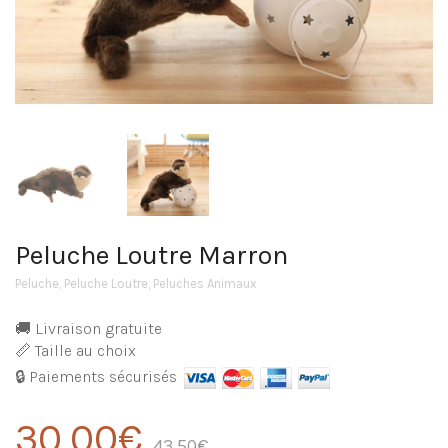
Nourriture
Sac à dos peluche
Doudou Ours
Peluche Cheval
Peluche Pikachu
Peluche One Piece
Peluche Pokémon
Peluche Marvel
Réversible
Doudou Panda
Peluche Chien
Peluche Chihiro
Peluche Dragon Ball
Peluche Minecraft
Peluche Avocat
Peluche Star Wars
Peluche Dinosaure
Peluche Grinch
Peluche Demon Slayer
Peluche Among Us
Peluche Banane
Peluche Roi Lion
0
Panier
Peluche Éléphant
Peluche Squid Game
Peluche Fairy Tail
Peluche Animal Crossing
Peluche Carotte
Peluche Coco
Peluche Girafe
Peluche Batman
Peluche Jujutsu Kaisen
Peluche Mario
Peluche Fraise
Peluche La Reine des Neiges
Peluche Loutre Marron
Peluche Koala
Peluche South Parks
Peluche Tokyo Revengers
Peluche Fall Guys
Peluche Citrouille
Peluche Ratatouille
Peluche
,
Peluche Loutre
,
Peluches Animaux
Peluche Lama et Alpaga
Peluche Harry Potter
Peluche Hunter X Hunter
Peluche Angry Birds
Peluche Sushi
Peluche Dumbo
🚚 Livraison gratuite
Peluche Lapin
Peluche Tortue Ninja
Peluche Genshin
Peluche Zelda
Peluche Baguette
Peluche Wall-e
📏 Taille au choix
🔒 Paiements sécurisés
Peluche Licorne
Peluche Shrek
Peluche My Hero Academia
Peluche Plante VS Zombies
Peluche Saucisse
30,00
€
Peluche Lion
Peluche les Animaux Fantastiques
Peluche Attaque des Titans
Peluche Fortnite
Peluche Crème Glacée
43,50
€