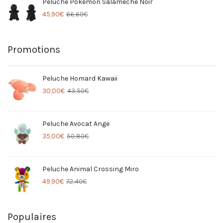
Peluche Pokémon Salamèche Noir
45,90
€
66,60
€
Peluche Raton Laveur
Peluche Oiseau
Promotions
Peluche Chevreuil
Peluche Homard Kawaii
Peluche Chauve-souris
30,00
€
43,50
€
Peluche Rhinocéros
Peluche Avocat Ange
Peluche Léopard
35,00
€
50,80
€
Peluche Grenouille
Peluche Animal Crossing Miro
Peluche Hamster
49,90
€
72,40
€
Peluche Abeille
Populaires
Peluche Coccinelle