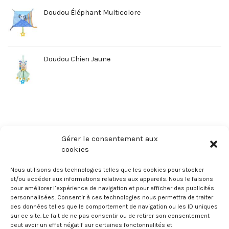
Doudou Éléphant Multicolore
Peluche Rat
Peluche Jaguar
Doudou Chien Jaune
Peluche Blaireau
Peluche Kangourou
Peluche Cafard
Accueil
Peluche Espadon
Gérer le consentement aux
cookies
Blog
Peluche Lézard
Nous utilisons des technologies telles que les cookies pour stocker
F.A.Q.
et/ou accéder aux informations relatives aux appareils. Nous le faisons
Peluche Toucan
pour améliorer l’expérience de navigation et pour afficher des publicités
Mentions légales
personnalisées. Consentir à ces technologies nous permettra de traiter
des données telles que le comportement de navigation ou les ID uniques
CGV
sur ce site. Le fait de ne pas consentir ou de retirer son consentement
peut avoir un effet négatif sur certaines fonctonnalités et