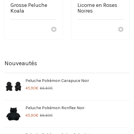
Grosse Peluche
Licorne en Roses
Koala
Noires
Nounours Géant
Ours en Peluche
Peluche Poussin
Peluche Paresseux
Nouveautés
Peluche Poisson
Peluche Escargot
Peluche Pokémon Carapuce Noir
45,90
€
66,60
€
Peluche Panthère
Peluche Calamar
Peluche Pokémon Ronflex Noir
45,90
€
66,60
€
Peluche Phoque
Peluche Raie