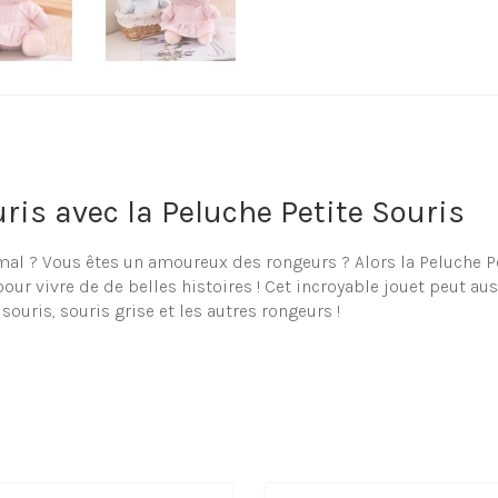
ris avec la Peluche Petite Souris
al ? Vous êtes un amoureux des rongeurs ? Alors la Peluche Pet
ur vivre de de belles histoires ! Cet incroyable jouet peut aus
e souris, souris grise et les autres rongeurs !
 de souris en peluche
oix de peluche et doudou en forme de souris, que cela soit pou
otre jouet en recherchant dans notre shop !
uche Petite Souris