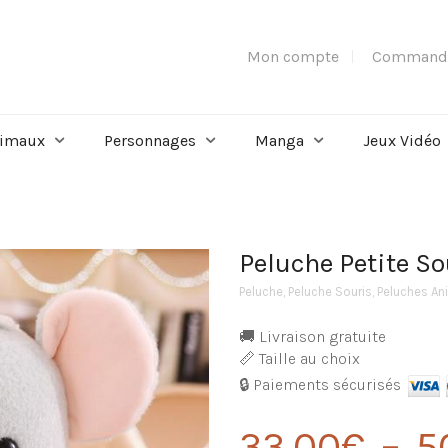
Mon compte
Command
imaux
Personnages
Manga
Jeux Vidéo
Peluche Petite So
Peluche
,
Peluche Souris
,
Peluches A
🚚 Livraison gratuite
📏 Taille au choix
🔒 Paiements sécurisés
33,00
€
–
5