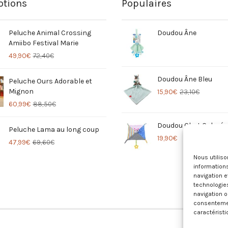
tions
Populaires
Peluche Animal Crossing
Doudou Âne
Amiibo Festival Marie
49,90
€
72,40
€
Doudou Âne Bleu
Peluche Ours Adorable et
Mignon
15,90
€
23,10
€
60,99
€
88,50
€
Doudou Chat Coloré
Peluche Lama au long coup
19,90
€
47,99
€
69,60
€
Nous utilis
informations
navigation e
technologie
navigation o
consentement
caractéristi