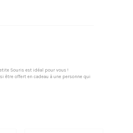
ite Souris est idéal pour vous !
si être offert en cadeau à une personne qui
r votre propre plaisir ou votre enfant (ou