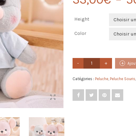
Height
Choisir u
Color
Choisir u
quantité
Ajou
de
Peluche
Petite
Catégories :
Peluche
,
Peluche Souris
Souris