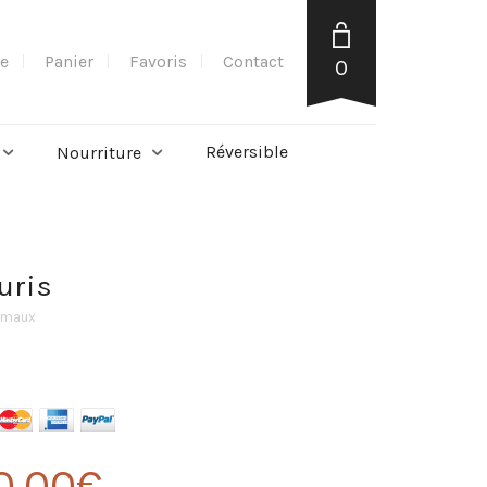
e
Panier
Favoris
Contact
0
Réversible
Nourriture
uris
nimaux
0,00
€