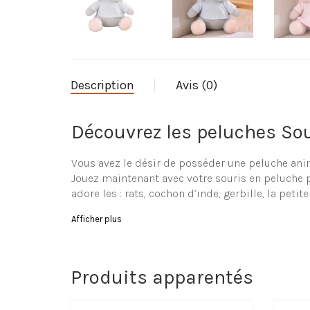
Description
Avis (0)
Découvrez les peluches Sou
Vous avez le désir de posséder une peluche anim
Jouez maintenant avec votre souris en peluche po
adore les : rats, cochon d’inde, gerbille, la petit
Parcourez notre collection
Afficher plus
Le site La-Peluche.com vous propose un large ch
même petit). Vous retrouverez obligatoirement v
Produits apparentés
Caractéristiques de la Pel