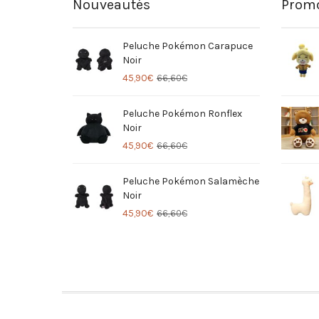
Nouveautés
Promo
Peluche Pokémon Carapuce
Noir
45,90
€
66,60
€
Peluche Pokémon Ronflex
Noir
45,90
€
66,60
€
Peluche Pokémon Salamèche
Noir
45,90
€
66,60
€