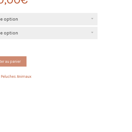
ne option
ne option
ter au panier
,
Peluches Animaux