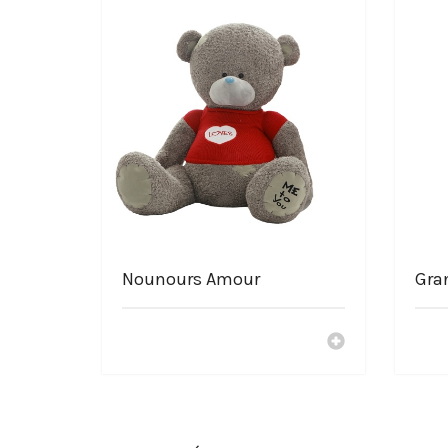
Peluche représenté : souris
Qualité supérieur
Ultra douce
Matière de la peluche : coton
Lavage à la main préférable ou machine à 30 degrés
Choisir le shop La-Peluch
Service Français
Livraison gratuite
Paiement sécurisé à 100%
Des peluches à petits prix
Nos peluches sont crées avec dévouement
Nounours Amour
Gra