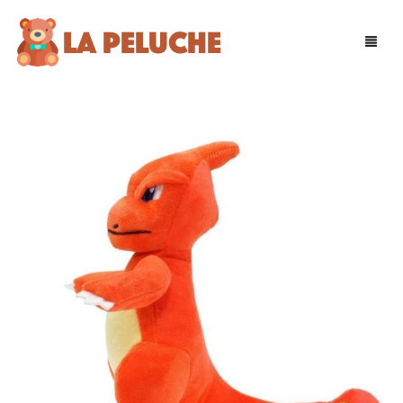
Accueil
Peluche
Doudou
Peluche Géante
Animaux
Peluche Kawaii
Doudou Chat
Personnages
Peluche Réaliste
Doudou Chien
Peluche Âne
Manga
Peluche Saint Valentin
Doudou Éléphant
Peluche Baleine
Peluche Totoro
Jeux Vidéo
Grosse Peluche
Doudou Lapin
Peluche Chat
Peluche Disney
Peluche Naruto