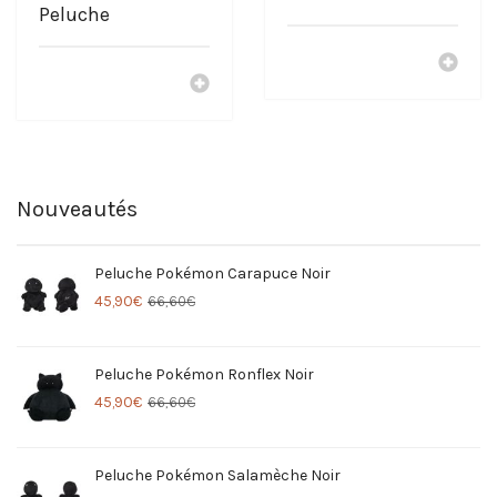
Peluche
Nounours Géant
Ours en Peluche
Peluche Poussin
Peluche Paresseux
Nouveautés
Peluche Poisson
Peluche Pokémon Carapuce Noir
Peluche Escargot
45,90
€
66,60
€
Peluche Panthère
Peluche Pokémon Ronflex Noir
Peluche Calamar
45,90
€
66,60
€
Peluche Phoque
Peluche Pokémon Salamèche Noir
Peluche Raie