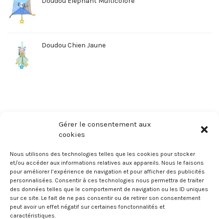
Doudou Éléphant Multicolore
Peluche Rat
Peluche Jaguar
Doudou Chien Jaune
Peluche Blaireau
Peluche Kangourou
Peluche Cafard
Accueil
Gérer le consentement aux
Peluche Espadon
cookies
Blog
Peluche Lézard
Nous utilisons des technologies telles que les cookies pour stocker
F.A.Q.
et/ou accéder aux informations relatives aux appareils. Nous le faisons
pour améliorer l’expérience de navigation et pour afficher des publicités
Mentions légales
Peluche Toucan
personnalisées. Consentir à ces technologies nous permettra de traiter
des données telles que le comportement de navigation ou les ID uniques
CGV
sur ce site. Le fait de ne pas consentir ou de retirer son consentement
peut avoir un effet négatif sur certaines fonctonnalités et
caractéristiques.