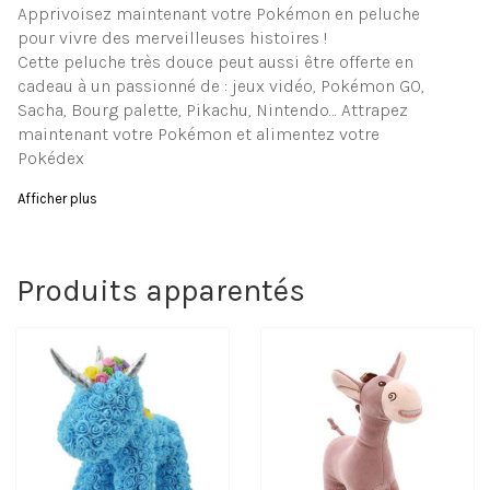
Apprivoisez maintenant votre Pokémon en peluche
Peluche Tigre
pour vivre des merveilleuses histoires !
Cette peluche très douce peut aussi être offerte en
cadeau à un passionné de : jeux vidéo, Pokémon GO,
Peluche Loutre
Sacha, Bourg palette, Pikachu, Nintendo… Attrapez
maintenant votre Pokémon et alimentez votre
Peluche Souris
Pokédex
Peluche Crocodile
Caractéristique de la Peluche
Afficher plus
Pokemon Reptincel
Peluche Caméléon
Peluche en forme de Pokémon de grande qualité
Produits apparentés
Peluche Pieuvre et Poulpe
Ultra douce
Composition de la peluche : coton
Peluche Pingouin
Laver à la main de préférence
Choisir la Boutique La
Peluche Homard
Peluche
Peluche Dragon
Service Français
Peluche Dauphin
Livraison offerte