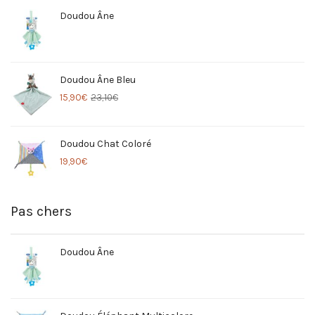
Doudou Âne
Peluche Otarie
Peluche Cygne
Doudou Âne Bleu
Peluche Écureuil
15,90
€
23,10
€
Peluche Hippocampe
Doudou Chat Coloré
Peluche Fourmi
19,90
€
Peluche Chenille
Pas chers
Peluche Oie
Peluche Crabe
Doudou Âne
Peluche Bernard L’Hermite
Peluche Orque