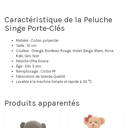
Peluche Tigre
Caractéristique de la Peluche
Peluche Loutre
Singe Porte-Clés
Peluche Souris
Matière : Coton, polyester
Taille : 10 cm
Peluche Crocodile
Couleur : Orange, Bordeau, Rouge, Violet, Beige, Blanc, Rose,
Kaki, Gris, Noir
Peluche Caméléon
Peluche Ultra Douce
Âge : Dès 3 ans
Remplissage : Coton PP
Peluche Pieuvre et Poulpe
Fabrication de Grande Qualité
Lavable à la machine Simple et rapide à 30 °C
Peluche Pingouin
Peluche Homard
Produits apparentés
Peluche Dragon
Peluche Dauphin