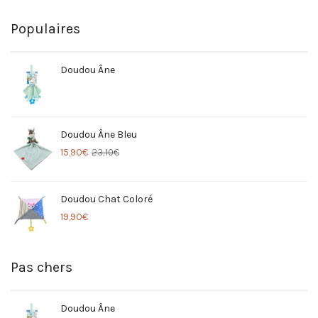
Populaires
Peluche Otarie
Peluche Cygne
Doudou Âne
Peluche Écureuil
Peluche Hippocampe
Doudou Âne Bleu
15,90
€
23,10
€
Peluche Fourmi
Peluche Chenille
Doudou Chat Coloré
19,90
€
Peluche Oie
Peluche Crabe
Pas chers
Peluche Bernard L’Hermite
Doudou Âne
Peluche Orque