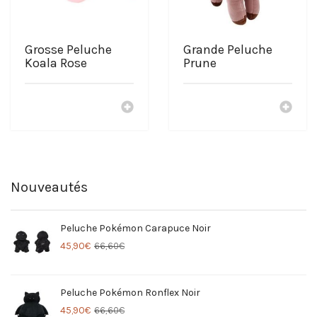
Nounours Géant
Grosse Peluche
Grande Peluche
Ours en Peluche
Koala Rose
Prune
Peluche Poussin
Peluche Paresseux
Peluche Poisson
Nouveautés
Peluche Escargot
Peluche Panthère
Peluche Pokémon Carapuce Noir
45,90
€
66,60
€
Peluche Calamar
Peluche Phoque
Peluche Pokémon Ronflex Noir
45,90
€
66,60
€
Peluche Raie