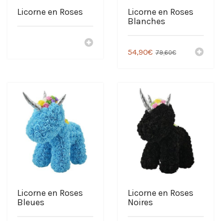
Licorne en Roses
Licorne en Roses
Nourriture
Sac à dos peluche
Doudou Ours
Peluche Cheval
Peluche Pikachu
Peluche One Piece
Peluche Pokémon
Peluche Marvel
Blanches
Réversible
Doudou Panda
Peluche Chien
Peluche Chihiro
Peluche Dragon Ball
Peluche Minecraft
Peluche Avocat
Peluche Star Wars
54,90
€
79,60
€
Peluche Dinosaure
Peluche Grinch
Peluche Demon Slayer
Peluche Among Us
Peluche Banane
Peluche Roi Lion
0
Panier
Peluche Éléphant
Peluche Squid Game
Peluche Fairy Tail
Peluche Animal Crossing
Peluche Carotte
Peluche Coco
Peluche Girafe
Peluche Batman
Peluche Jujutsu Kaisen
Peluche Mario
Peluche Fraise
Peluche La Reine des Neiges
Peluche Koala
Peluche South Parks
Peluche Tokyo Revengers
Peluche Fall Guys
Peluche Citrouille
Peluche Ratatouille
Peluche Lama et Alpaga
Peluche Harry Potter
Peluche Hunter X Hunter
Peluche Angry Birds
Peluche Sushi
Peluche Dumbo
Peluche Lapin
Peluche Tortue Ninja
Peluche Genshin
Peluche Zelda
Peluche Baguette
Peluche Wall-e
Licorne en Roses
Licorne en Roses
Peluche Licorne
Peluche Shrek
Peluche My Hero Academia
Peluche Plante VS Zombies
Peluche Saucisse
Bleues
Noires
Peluche Lion
Peluche les Animaux Fantastiques
Peluche Attaque des Titans
Peluche Fortnite
Peluche Crème Glacée