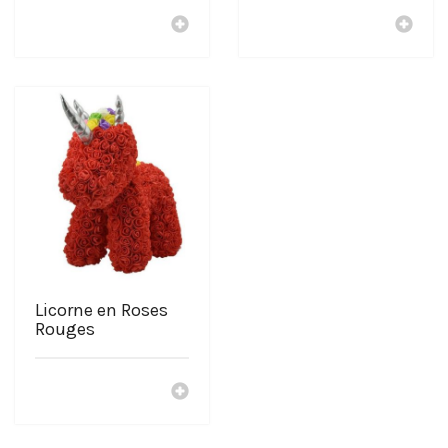
Peluche Loup
Peluche Les Schtroumpfs
Peluche Tokyo Ghoul
Peluche League of Legends
Peluche Donut
Peluche Panda
Peluche Pocoyo
Peluche Assassination Classroom
Peluche Sonic
Peluche Hamburger
Peluche Perroquet
Peluche Hello Kitty
Peluche Brawl Stars
Peluche Croissant
Peluche Renard
Peluche Bob L’Éponge
Peluche Brioche
Peluche Requin
Peluche Pat’ Patrouille
Peluche Pot de Yaourt
Peluche Serpent
Peluche Garfield
Peluche Tasse
Peluche Singe
Peluche Oeuf
Licorne en Roses
Rouges
Peluche Vache
Peluche Taureau
Peluche Tortue