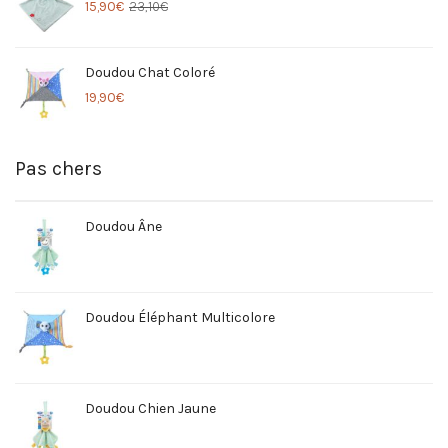
15,90
€
23,10
€
Nounours Géant
Doudou Chat Coloré
Ours en Peluche
19,90
€
Peluche Poussin
Pas chers
Peluche Paresseux
Peluche Poisson
Doudou Âne
Peluche Escargot
Peluche Panthère
Doudou Éléphant Multicolore
Peluche Calamar
Peluche Phoque
Doudou Chien Jaune
Peluche Raie