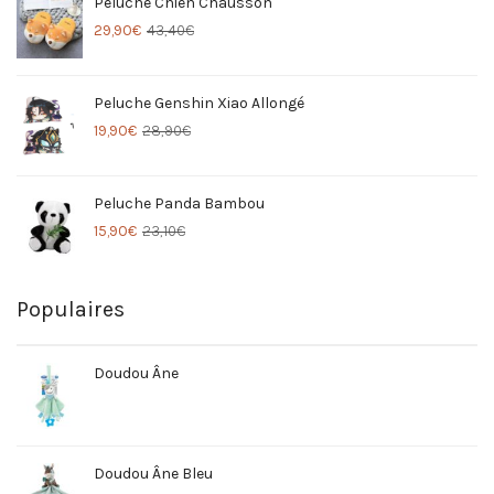
Peluche Chien Chausson
29,90
€
43,40
€
Peluche Hippopotame
Peluche Hibou et Chouette
Peluche Genshin Xiao Allongé
19,90
€
28,90
€
Peluche Flamant Rose
Peluche Ours Polaire
Peluche Panda Bambou
15,90
€
23,10
€
Peluche Zèbre
Peluche Cerf
Populaires
Peluche Axolotl
Doudou Âne
Peluche Narval
Gros Ours en Peluche
Doudou Âne Bleu
Nounours