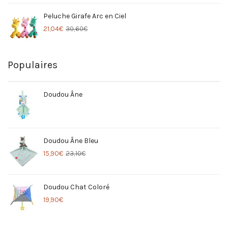
Peluche Girafe Arc en Ciel
Peluche Otarie
21,04
€
30,60
€
Peluche Cygne
Populaires
Peluche Écureuil
Peluche Hippocampe
Doudou Âne
Peluche Fourmi
Peluche Chenille
Doudou Âne Bleu
15,90
€
23,10
€
Peluche Oie
Peluche Crabe
Doudou Chat Coloré
19,90
€
Peluche Bernard L’Hermite
Peluche Orque