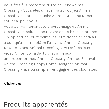
Vous êtes à la recherche d’une peluche Animal
Peluche Tigre
Crossing ? Vous êtes un admirateur du jeu Animal
Crossing ? Alors la Peluche Animal Crossing Robert
Peluche Loutre
est idéal pour vous !
Adoptez maintenant votre personnage de Animal
Peluche Souris
Crossing en peluche pour vivre de de belles histoires
! Ce splendide jouet peut aussi être donné en cadeau
Peluche Crocodile
à quelqu’un qui idolâtre l’univers : Animal Crossing
New Horizons, Animal Crossing New Leaf, les jeux
Peluche Caméléon
vidéo Nintendo, la Switch, les animaux
anthropomorphes, Animal Crossing Amiibo Festival,
Peluche Pieuvre et Poulpe
Animal Crossing Happy Home Designer, Animal
Crossing Plaza ou simplement gagner des clochettes
Peluche Pingouin
!
Parcourez notre grand
Afficher plus
Peluche Homard
nombre d’animaux Animal
Peluche Dragon
Crossing en peluche
Produits apparentés
Peluche Dauphin
Le site La-Peluche.com vous propose un large choix