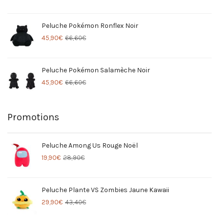
Peluche Raton Laveur
Peluche Pokémon Ronflex Noir
45,90
€
66,60
€
Peluche Oiseau
Peluche Chevreuil
Peluche Pokémon Salamèche Noir
45,90
€
66,60
€
Peluche Chauve-souris
Peluche Rhinocéros
Promotions
Peluche Léopard
Peluche Among Us Rouge Noël
Peluche Grenouille
19,90
€
28,90
€
Peluche Hamster
Peluche Plante VS Zombies Jaune Kawaii
Peluche Abeille
29,90
€
43,40
€
Peluche Coccinelle