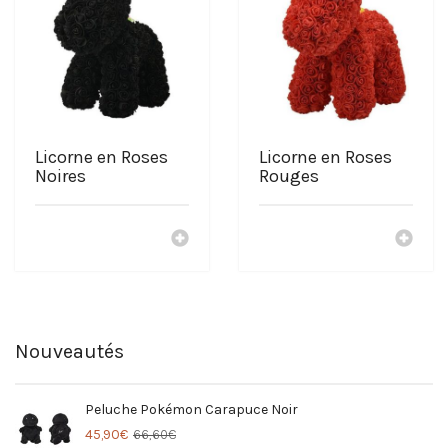
Livraison gratuite
Paiement 100% sécurisé
Nounours Géant
Des peluches à prix mini
Nos peluches sont imaginées avec bienveillance
Ours en Peluche
Peluche Poussin
Licorne en Roses
Licorne en Roses
Peluche Paresseux
Noires
Rouges
Peluche Poisson
Peluche Escargot
Peluche Panthère
Nouveautés
Peluche Calamar
Peluche Phoque
Peluche Pokémon Carapuce Noir
45,90
€
66,60
€
Peluche Raie