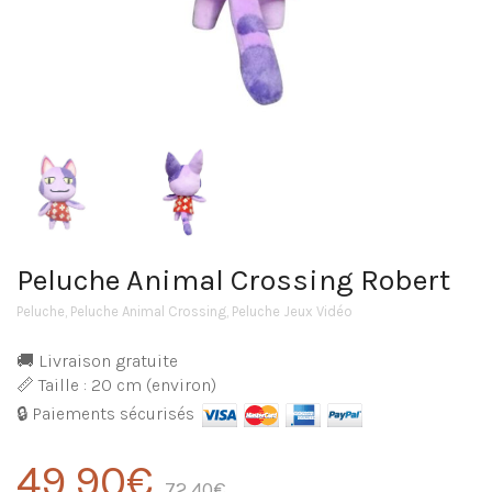
Nourriture
Sac à dos peluche
Doudou Ours
Peluche Cheval
Peluche Pikachu
Peluche One Piece
Peluche Pokémon
Peluche Marvel
Réversible
Doudou Panda
Peluche Chien
Peluche Chihiro
Peluche Dragon Ball
Peluche Minecraft
Peluche Avocat
Peluche Star Wars
Peluche Dinosaure
Peluche Grinch
Peluche Demon Slayer
Peluche Among Us
Peluche Banane
Peluche Roi Lion
0
Panier
Peluche Éléphant
Peluche Squid Game
Peluche Fairy Tail
Peluche Animal Crossing
Peluche Carotte
Peluche Coco
Peluche Girafe
Peluche Batman
Peluche Jujutsu Kaisen
Peluche Mario
Peluche Fraise
Peluche La Reine des Neiges
Peluche Animal Crossing Robert
Peluche Koala
Peluche South Parks
Peluche Tokyo Revengers
Peluche Fall Guys
Peluche Citrouille
Peluche Ratatouille
Peluche
,
Peluche Animal Crossing
,
Peluche Jeux Vidéo
Peluche Lama et Alpaga
Peluche Harry Potter
Peluche Hunter X Hunter
Peluche Angry Birds
Peluche Sushi
Peluche Dumbo
🚚 Livraison gratuite
Peluche Lapin
Peluche Tortue Ninja
Peluche Genshin
Peluche Zelda
Peluche Baguette
Peluche Wall-e
📏 Taille : 20 cm (environ)
🔒 Paiements sécurisés
Peluche Licorne
Peluche Shrek
Peluche My Hero Academia
Peluche Plante VS Zombies
Peluche Saucisse
49,90
€
Peluche Lion
Peluche les Animaux Fantastiques
Peluche Attaque des Titans
Peluche Fortnite
Peluche Crème Glacée
72,40
€