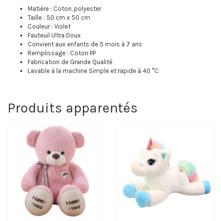
Matière : Coton, polyester
Peluche Tigre
Taille : 50 cm x 50 cm
Couleur : Violet
Fauteuil Ultra Doux
Peluche Loutre
Convient aux enfants de 5 mois à 7 ans
Remplissage : Coton PP
Peluche Souris
Fabrication de Grande Qualité
Lavable à la machine Simple et rapide à 40 °C
Peluche Crocodile
Produits apparentés
Peluche Caméléon
Peluche Pieuvre et Poulpe
Peluche Pingouin
Peluche Homard
Peluche Dragon
Peluche Dauphin