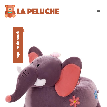
Rupture de stock
Accueil
Peluche
Doudou
Peluche Géante
Animaux
Peluche Kawaii
Doudou Chat
Personnages
Peluche Réaliste
Doudou Chien
Peluche Âne
Manga
Peluche Saint Valentin
Doudou Éléphant
Peluche Baleine
Peluche Totoro
Jeux Vidéo
Grosse Peluche
Doudou Lapin
Peluche Chat
Peluche Disney
Peluche Naruto