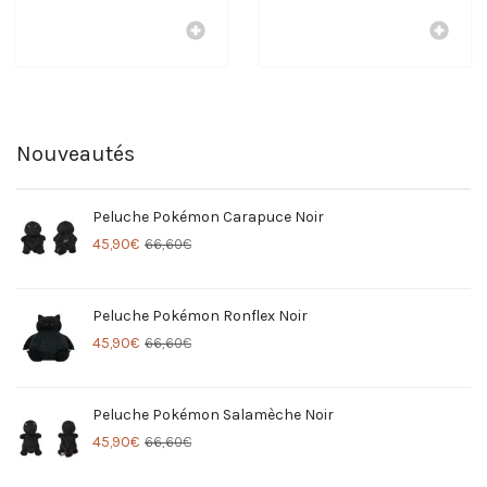
Nounours Géant
Ours en Peluche
Peluche Poussin
Nouveautés
Peluche Paresseux
Peluche Pokémon Carapuce Noir
Peluche Poisson
45,90
€
66,60
€
Peluche Escargot
Peluche Pokémon Ronflex Noir
Peluche Panthère
45,90
€
66,60
€
Peluche Calamar
Peluche Pokémon Salamèche Noir
Peluche Phoque
45,90
€
66,60
€
Peluche Raie