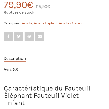
79,90
€
115,90
€
Peluche Loup
Peluche Les Schtroumpfs
Peluche Tokyo Ghoul
Peluche League of Legends
Peluche Donut
Rupture de stock
Peluche Panda
Peluche Pocoyo
Peluche Assassination Classroom
Peluche Sonic
Peluche Hamburger
Catégories :
Peluche
,
Peluche Éléphant
,
Peluches Animaux
Peluche Perroquet
Peluche Hello Kitty
Peluche Brawl Stars
Peluche Croissant
Peluche Renard
Peluche Bob L’Éponge
Peluche Brioche
Peluche Requin
Peluche Pat’ Patrouille
Peluche Pot de Yaourt
Description
Peluche Serpent
Peluche Garfield
Peluche Tasse
Avis (0)
Peluche Singe
Peluche Oeuf
Peluche Vache
Caractéristique du Fauteuil
Éléphant Fauteuil Violet
Peluche Taureau
Enfant
Peluche Tortue