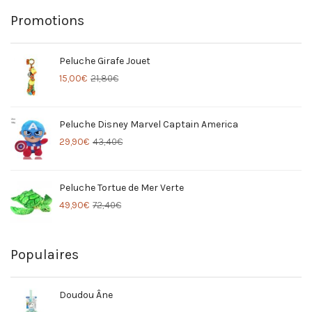
Promotions
Peluche Raton Laveur
Peluche Oiseau
Peluche Girafe Jouet
15,00
€
21,80
€
Peluche Chevreuil
Peluche Chauve-souris
Peluche Disney Marvel Captain America
29,90
€
43,40
€
Peluche Rhinocéros
Peluche Léopard
Peluche Tortue de Mer Verte
49,90
€
72,40
€
Peluche Grenouille
Peluche Hamster
Populaires
Peluche Abeille
Doudou Âne
Peluche Coccinelle