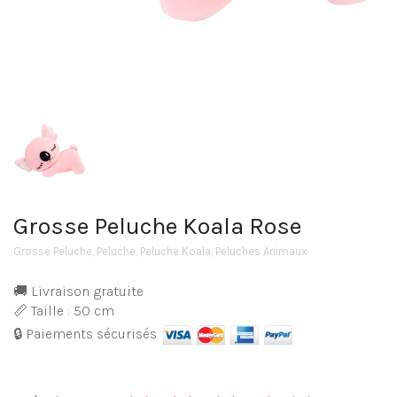
Nourriture
Sac à dos peluche
Doudou Ours
Peluche Cheval
Peluche Pikachu
Peluche One Piece
Peluche Pokémon
Peluche Marvel
Réversible
Doudou Panda
Peluche Chien
Peluche Chihiro
Peluche Dragon Ball
Peluche Minecraft
Peluche Avocat
Peluche Star Wars
Peluche Dinosaure
Peluche Grinch
Peluche Demon Slayer
Peluche Among Us
Peluche Banane
Peluche Roi Lion
0
Panier
Peluche Éléphant
Peluche Squid Game
Peluche Fairy Tail
Peluche Animal Crossing
Peluche Carotte
Peluche Coco
Peluche Girafe
Peluche Batman
Peluche Jujutsu Kaisen
Peluche Mario
Peluche Fraise
Peluche La Reine des Neiges
Grosse Peluche Koala Rose
Peluche Koala
Peluche South Parks
Peluche Tokyo Revengers
Peluche Fall Guys
Peluche Citrouille
Peluche Ratatouille
Grosse Peluche
,
Peluche
,
Peluche Koala
,
Peluches Animaux
Peluche Lama et Alpaga
Peluche Harry Potter
Peluche Hunter X Hunter
Peluche Angry Birds
Peluche Sushi
Peluche Dumbo
🚚 Livraison gratuite
Peluche Lapin
Peluche Tortue Ninja
Peluche Genshin
Peluche Zelda
Peluche Baguette
Peluche Wall-e
📏 Taille : 50 cm
🔒 Paiements sécurisés
Peluche Licorne
Peluche Shrek
Peluche My Hero Academia
Peluche Plante VS Zombies
Peluche Saucisse
Peluche Lion
Peluche les Animaux Fantastiques
Peluche Attaque des Titans
Peluche Fortnite
Peluche Crème Glacée