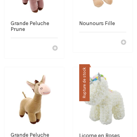
Paiement sécurisé à 100%
Des peluches koalas pas chers
Peluche Hippopotame
Nos peluches sont fabriquées avec coeur
Grande Peluche
Nounours Fille
Peluche Hibou et Chouette
Prune
Peluche Flamant Rose
Peluche Ours Polaire
Peluche Zèbre
Rupture de stock
Peluche Cerf
Peluche Axolotl
Peluche Narval
Gros Ours en Peluche
Grande Peluche
Nounours
Licorne en Roses