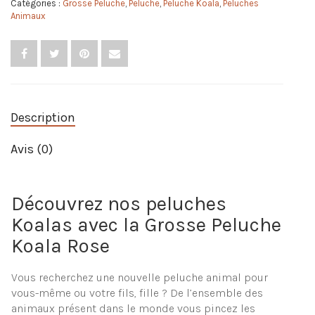
Catégories :
Grosse Peluche
,
Peluche
,
Peluche Koala
,
Peluches
Animaux
Peluche Loup
Peluche Les Schtroumpfs
Peluche Tokyo Ghoul
Peluche League of Legends
Peluche Donut
Peluche Panda
Peluche Pocoyo
Peluche Assassination Classroom
Peluche Sonic
Peluche Hamburger
Peluche Perroquet
Peluche Hello Kitty
Peluche Brawl Stars
Peluche Croissant
Description
Peluche Renard
Peluche Bob L’Éponge
Peluche Brioche
Avis (0)
Peluche Requin
Peluche Pat’ Patrouille
Peluche Pot de Yaourt
Peluche Serpent
Peluche Garfield
Peluche Tasse
Découvrez nos peluches
Peluche Singe
Peluche Oeuf
Koalas avec la Grosse Peluche
Koala Rose
Peluche Vache
Peluche Taureau
Vous recherchez une nouvelle peluche animal pour
vous-même ou votre fils, fille ? De l’ensemble des
Peluche Tortue
animaux présent dans le monde vous pincez les