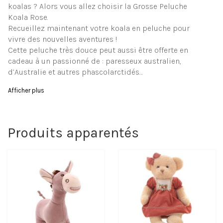
koalas ? Alors vous allez choisir la Grosse Peluche
Peluche Tigre
Koala Rose.
Recueillez maintenant votre koala en peluche pour
vivre des nouvelles aventures !
Peluche Loutre
Cette peluche très douce peut aussi être offerte en
cadeau à un passionné de : paresseux australien,
Peluche Souris
d’Australie et autres phascolarctidés…
Peluche Crocodile
Caractéristique de la Grosse
Afficher plus
Peluche Koala Rose
Peluche Caméléon
Peluche en forme de koala de grande qualité
Produits apparentés
Peluche Pieuvre et Poulpe
Ultra douce
Composition de la peluche : coton
Peluche Pingouin
Lavage à la main préférable
Choisir la Boutique La
Peluche Homard
Peluche
Peluche Dragon
Service Français
Peluche Dauphin
Livraison gratuite