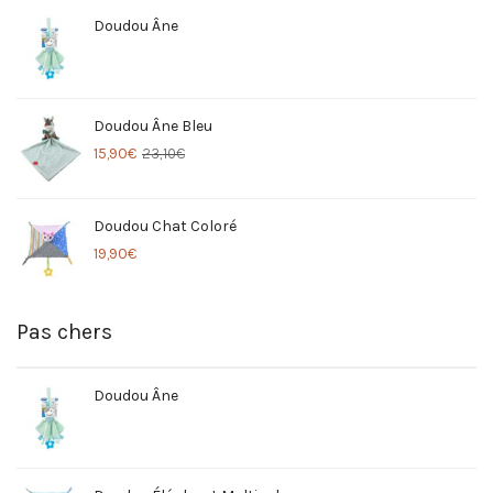
Doudou Âne
Peluche Otarie
Peluche Cygne
Doudou Âne Bleu
Peluche Écureuil
15,90
€
23,10
€
Peluche Hippocampe
Doudou Chat Coloré
Peluche Fourmi
19,90
€
Peluche Chenille
Pas chers
Peluche Oie
Peluche Crabe
Doudou Âne
Peluche Bernard L’Hermite
Peluche Orque