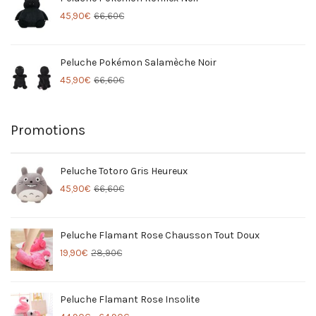
45,90
€
66,60
€
Nounours Géant
Ours en Peluche
Peluche Pokémon Salamèche Noir
45,90
€
66,60
€
Peluche Poussin
Peluche Paresseux
Promotions
Peluche Poisson
Peluche Totoro Gris Heureux
Peluche Escargot
45,90
€
66,60
€
Peluche Panthère
Peluche Flamant Rose Chausson Tout Doux
Peluche Calamar
19,90
€
28,90
€
Peluche Phoque
Peluche Flamant Rose Insolite
Peluche Raie