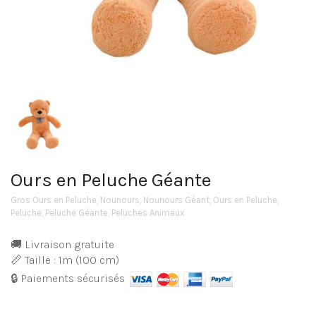
Nourriture
Sac à dos peluche
Doudou Ours
Peluche Cheval
Peluche Pikachu
Peluche One Piece
Peluche Pokémon
Peluche Marvel
Réversible
Doudou Panda
Peluche Chien
Peluche Chihiro
Peluche Dragon Ball
Peluche Minecraft
Peluche Avocat
Peluche Star Wars
Peluche Dinosaure
Peluche Grinch
Peluche Demon Slayer
Peluche Among Us
Peluche Banane
Peluche Roi Lion
0
Panier
Peluche Éléphant
Peluche Squid Game
Peluche Fairy Tail
Peluche Animal Crossing
Peluche Carotte
Peluche Coco
Peluche Girafe
Peluche Batman
Peluche Jujutsu Kaisen
Peluche Mario
Peluche Fraise
Peluche La Reine des Neiges
Ours en Peluche Géante
Peluche Koala
Peluche South Parks
Peluche Tokyo Revengers
Peluche Fall Guys
Peluche Citrouille
Peluche Ratatouille
Gros Ours en Peluche
,
Nounours
,
Nounours Géant
,
Ours en Peluche
,
Peluche Lama et Alpaga
Peluche Harry Potter
Peluche Hunter X Hunter
Peluche Angry Birds
Peluche Sushi
Peluche Dumbo
Peluche
,
Peluche Géante
,
Peluches Animaux
Peluche Lapin
Peluche Tortue Ninja
Peluche Genshin
Peluche Zelda
Peluche Baguette
Peluche Wall-e
🚚 Livraison gratuite
📏 Taille : 1m (100 cm)
Peluche Licorne
Peluche Shrek
Peluche My Hero Academia
Peluche Plante VS Zombies
Peluche Saucisse
🔒 Paiements sécurisés
Peluche Lion
Peluche les Animaux Fantastiques
Peluche Attaque des Titans
Peluche Fortnite
Peluche Crème Glacée