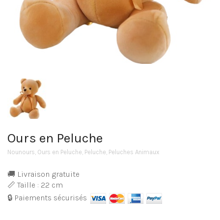
Nourriture
Sac à dos peluche
Doudou Ours
Peluche Cheval
Peluche Pikachu
Peluche One Piece
Peluche Pokémon
Peluche Marvel
Réversible
Doudou Panda
Peluche Chien
Peluche Chihiro
Peluche Dragon Ball
Peluche Minecraft
Peluche Avocat
Peluche Star Wars
Peluche Dinosaure
Peluche Grinch
Peluche Demon Slayer
Peluche Among Us
Peluche Banane
Peluche Roi Lion
0
Panier
Peluche Éléphant
Peluche Squid Game
Peluche Fairy Tail
Peluche Animal Crossing
Peluche Carotte
Peluche Coco
Peluche Girafe
Peluche Batman
Peluche Jujutsu Kaisen
Peluche Mario
Peluche Fraise
Peluche La Reine des Neiges
Peluche Koala
Peluche South Parks
Peluche Tokyo Revengers
Peluche Fall Guys
Peluche Citrouille
Peluche Ratatouille
Ours en Peluche
Peluche Lama et Alpaga
Peluche Harry Potter
Peluche Hunter X Hunter
Peluche Angry Birds
Peluche Sushi
Peluche Dumbo
Nounours
,
Ours en Peluche
,
Peluche
,
Peluches Animaux
Peluche Lapin
Peluche Tortue Ninja
Peluche Genshin
Peluche Zelda
Peluche Baguette
Peluche Wall-e
🚚 Livraison gratuite
📏 Taille : 22 cm
Peluche Licorne
Peluche Shrek
Peluche My Hero Academia
Peluche Plante VS Zombies
Peluche Saucisse
🔒 Paiements sécurisés
Peluche Lion
Peluche les Animaux Fantastiques
Peluche Attaque des Titans
Peluche Fortnite
Peluche Crème Glacée