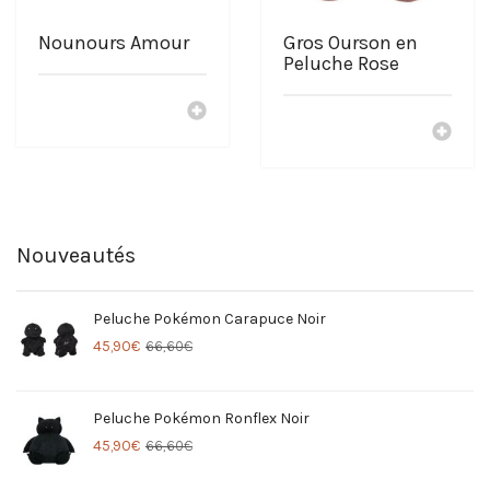
Nounours Amour
Gros Ourson en
Nounours Géant
Peluche Rose
Ours en Peluche
Peluche Poussin
Peluche Paresseux
Peluche Poisson
Nouveautés
Peluche Escargot
Peluche Pokémon Carapuce Noir
Peluche Panthère
45,90
€
66,60
€
Peluche Calamar
Peluche Pokémon Ronflex Noir
Peluche Phoque
45,90
€
66,60
€
Peluche Raie