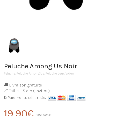
Nourriture
Sac à dos peluche
Doudou Ours
Peluche Cheval
Peluche Pikachu
Peluche One Piece
Peluche Pokémon
Peluche Marvel
Réversible
Doudou Panda
Peluche Chien
Peluche Chihiro
Peluche Dragon Ball
Peluche Minecraft
Peluche Avocat
Peluche Star Wars
Peluche Dinosaure
Peluche Grinch
Peluche Demon Slayer
Peluche Among Us
Peluche Banane
Peluche Roi Lion
0
Panier
Peluche Éléphant
Peluche Squid Game
Peluche Fairy Tail
Peluche Animal Crossing
Peluche Carotte
Peluche Coco
Peluche Girafe
Peluche Batman
Peluche Jujutsu Kaisen
Peluche Mario
Peluche Fraise
Peluche La Reine des Neiges
Peluche Among Us Noir
Peluche Koala
Peluche South Parks
Peluche Tokyo Revengers
Peluche Fall Guys
Peluche Citrouille
Peluche Ratatouille
Peluche
,
Peluche Among Us
,
Peluche Jeux Vidéo
Peluche Lama et Alpaga
Peluche Harry Potter
Peluche Hunter X Hunter
Peluche Angry Birds
Peluche Sushi
Peluche Dumbo
🚚 Livraison gratuite
Peluche Lapin
Peluche Tortue Ninja
Peluche Genshin
Peluche Zelda
Peluche Baguette
Peluche Wall-e
📏 Taille : 15 cm (environ)
🔒 Paiements sécurisés
Peluche Licorne
Peluche Shrek
Peluche My Hero Academia
Peluche Plante VS Zombies
Peluche Saucisse
19,90
€
Peluche Lion
Peluche les Animaux Fantastiques
Peluche Attaque des Titans
Peluche Fortnite
Peluche Crème Glacée
28,90
€