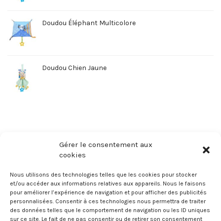
Peluche Rat
Doudou Éléphant Multicolore
Peluche Jaguar
Peluche Blaireau
Doudou Chien Jaune
Peluche Kangourou
Peluche Cafard
Peluche Espadon
Accueil
Gérer le consentement aux
Peluche Lézard
cookies
Blog
Nous utilisons des technologies telles que les cookies pour stocker
Peluche Toucan
F.A.Q.
et/ou accéder aux informations relatives aux appareils. Nous le faisons
pour améliorer l’expérience de navigation et pour afficher des publicités
Mentions légales
personnalisées. Consentir à ces technologies nous permettra de traiter
des données telles que le comportement de navigation ou les ID uniques
CGV
sur ce site. Le fait de ne pas consentir ou de retirer son consentement