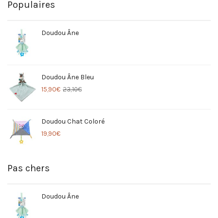
Populaires
Peluche Otarie
Doudou Âne
Peluche Cygne
Peluche Écureuil
Doudou Âne Bleu
Peluche Hippocampe
15,90
€
23,10
€
Peluche Fourmi
Doudou Chat Coloré
Peluche Chenille
19,90
€
Peluche Oie
Pas chers
Peluche Crabe
Peluche Bernard L’Hermite
Doudou Âne
Peluche Orque