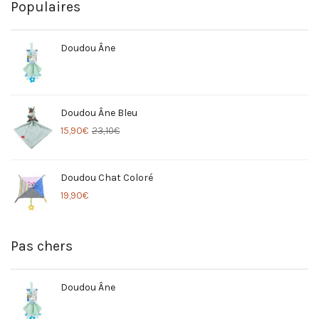
Populaires
Peluche Otarie
Doudou Âne
Peluche Cygne
Peluche Écureuil
Doudou Âne Bleu
Peluche Hippocampe
15,90
€
23,10
€
Peluche Fourmi
Doudou Chat Coloré
Peluche Chenille
19,90
€
Peluche Oie
Pas chers
Peluche Crabe
Peluche Bernard L’Hermite
Doudou Âne
Peluche Orque