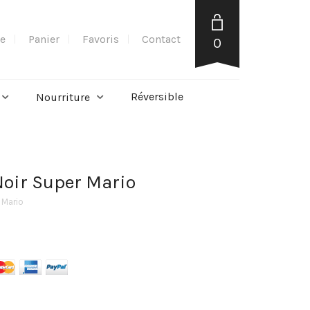
e
Panier
Favoris
Contact
0
Réversible
Nourriture
Noir Super Mario
 Mario