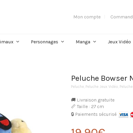
Mon compte
Command
imaux
Personnages
Manga
Jeux Vidéo
Peluche Bowser 
Peluche
,
Peluche Jeux Vidéo
,
Peluche
🚚 Livraison gratuite
📏 Taille : 27 cm
🔒 Paiements sécurisé
19,90
€