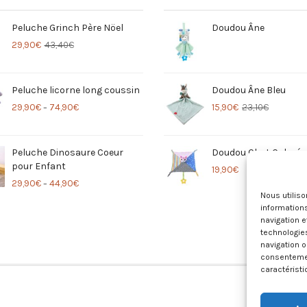
Peluche Grinch Père Nöel
Doudou Âne
29,90
€
43,40
€
Peluche licorne long coussin
Doudou Âne Bleu
29,90
€
74,90
€
15,90
€
23,10
€
–
Peluche Dinosaure Coeur
Doudou Chat Coloré
pour Enfant
19,90
€
29,90
€
44,90
€
–
Nous utilis
informations
navigation e
technologie
navigation o
consentement
caractéristi