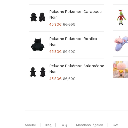
Peluche Pokémon Carapuce
Noir
45,90
€
66,60
€
Peluche Pokémon Ronflex
Noir
45,90
€
66,60
€
Peluche Pokémon Salamèche
Noir
45,90
€
66,60
€
Accueil
Blog
F.A.Q.
Mentions légales
CGV