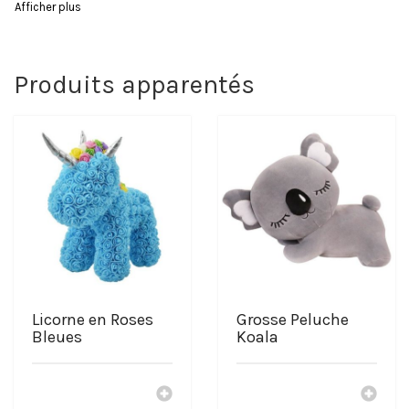
Parcourez notre gamme de
Afficher plus
caméléon en peluche
Peluche Hippopotame
Le site La-Peluche.com vous propose une grande
Peluche Hibou et Chouette
Produits apparentés
sélection de peluche et doudou en forme de
caméléon et autres reptiles, que cela soit pour votre
Peluche Flamant Rose
grand plaisir ou votre enfant (ou même petit). Vous
retrouverez complètement votre doudou parmi notre
Peluche Ours Polaire
shop !
Peluche Zèbre
Informations de la Peluche
Caméléon Géant
Peluche Cerf
Peluche Axolotl
Peluche représenté : caméléon
Qualité supérieur
Grande douceur
Licorne en Roses
Grosse Peluche
Peluche Narval
Matière de la peluche : coton
Bleues
Koala
Lavage à la main conseillé ou machine à 30 degrés
Gros Ours en Peluche
Sélectionner le magasin La-
Nounours