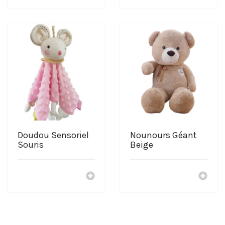
Peluche.com
Nounours Géant
Service en France
Livraison offerte
Ours en Peluche
Paiement sécurisé à 100%
Des peluches pas chers
Nos peluches sont crées avec câlinerie
Peluche Poussin
Peluche Paresseux
Peluche Poisson
Peluche Escargot
Doudou Sensoriel
Nounours Géant
Souris
Beige
Peluche Panthère
Peluche Calamar
Peluche Phoque
Peluche Raie