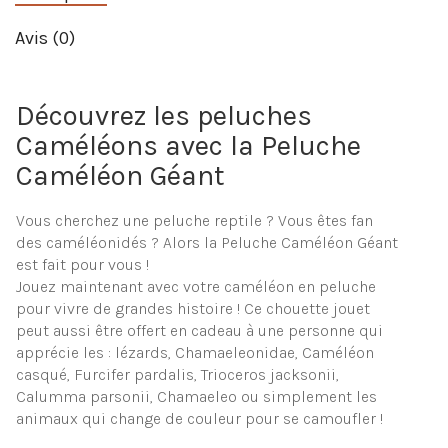
Peluche Tigre
Avis (0)
Peluche Loutre
Découvrez les peluches
Peluche Souris
Caméléons avec la Peluche
Caméléon Géant
Peluche Crocodile
Peluche Caméléon
Vous cherchez une peluche reptile ? Vous êtes fan
des caméléonidés ? Alors la Peluche Caméléon Géant
Peluche Pieuvre et Poulpe
est fait pour vous !
Jouez maintenant avec votre caméléon en peluche
Peluche Pingouin
pour vivre de grandes histoire ! Ce chouette jouet
peut aussi être offert en cadeau à une personne qui
Peluche Homard
apprécie les : lézards, Chamaeleonidae, Caméléon
casqué, Furcifer pardalis, Trioceros jacksonii,
Peluche Dragon
Calumma parsonii, Chamaeleo ou simplement les
animaux qui change de couleur pour se camoufler !
Peluche Dauphin