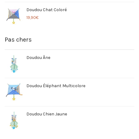
Doudou Chat Coloré
Peluche Rat
19,90
€
Peluche Jaguar
Pas chers
Peluche Blaireau
Peluche Kangourou
Doudou Âne
Peluche Cafard
Peluche Espadon
Doudou Éléphant Multicolore
Peluche Lézard
Peluche Toucan
Doudou Chien Jaune