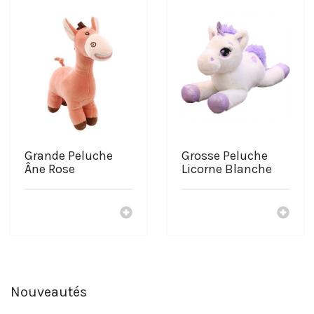
Service Français
Nounours Géant
Livraison offerte
Paiement sécurisé à 100%
Ours en Peluche
Des peluches moins chers
Nos peluches sont élaborées avec dévouement
Peluche Poussin
Peluche Paresseux
Peluche Poisson
Grande Peluche
Grosse Peluche
Âne Rose
Licorne Blanche
Peluche Escargot
Peluche Panthère
Peluche Calamar
Peluche Phoque
Nouveautés
Peluche Raie