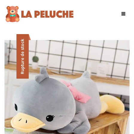
Rupture de stock
Accueil
Peluche
Doudou
Peluche Géante
Animaux
Peluche Kawaii
Doudou Chat
Personnages
Peluche Réaliste
Doudou Chien
Peluche Âne
Manga
Peluche Saint Valentin
Doudou Éléphant
Peluche Baleine
Peluche Totoro
Jeux Vidéo
Grosse Peluche
Doudou Lapin
Peluche Chat
Peluche Disney
Peluche Naruto