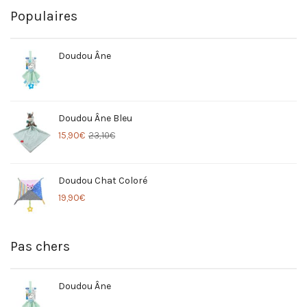
Populaires
Peluche Otarie
Doudou Âne
Peluche Cygne
Peluche Écureuil
Doudou Âne Bleu
Peluche Hippocampe
15,90
€
23,10
€
Peluche Fourmi
Doudou Chat Coloré
Peluche Chenille
19,90
€
Peluche Oie
Pas chers
Peluche Crabe
Peluche Bernard L’Hermite
Doudou Âne
Peluche Orque