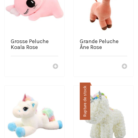
Peluche Hippopotame
Peluche Hibou et Chouette
Peluche Flamant Rose
Grosse Peluche
Grande Peluche
Koala Rose
Âne Rose
Peluche Ours Polaire
Peluche Zèbre
Peluche Cerf
Rupture de stock
Peluche Axolotl
Peluche Narval
Gros Ours en Peluche
Nounours