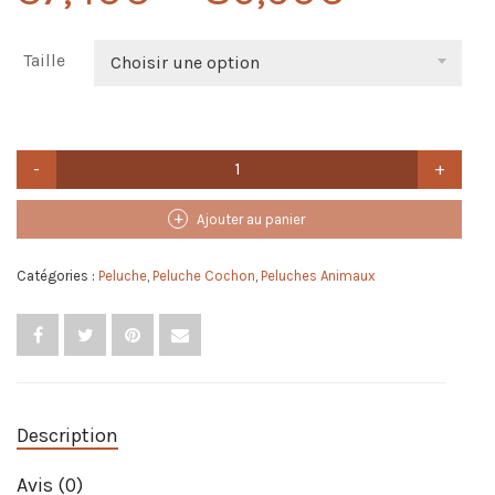
Peluche Loup
Peluche Les Schtroumpfs
Peluche Tokyo Ghoul
Peluche League of Legends
Peluche Donut
Taille
Choisir une option
Peluche Panda
Peluche Pocoyo
Peluche Assassination Classroom
Peluche Sonic
Peluche Hamburger
Peluche Perroquet
Peluche Hello Kitty
Peluche Brawl Stars
Peluche Croissant
quantité
de
Peluche Renard
Peluche Bob L’Éponge
Peluche Brioche
Peluche
Cochon
Ajouter au panier
Peluche Requin
Peluche Pat’ Patrouille
Peluche Pot de Yaourt
XL
Catégories :
Peluche
,
Peluche Cochon
,
Peluches Animaux
Peluche Serpent
Peluche Garfield
Peluche Tasse
Peluche Singe
Peluche Oeuf
Peluche Vache
Peluche Taureau
Description
Peluche Tortue
Avis (0)