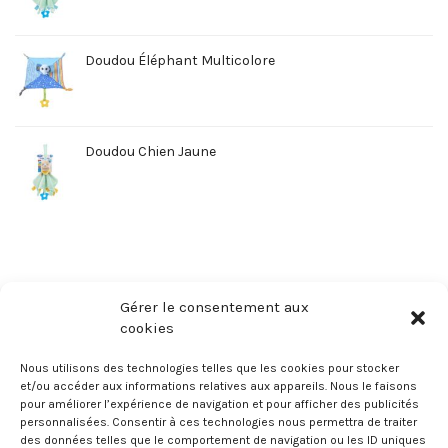
Peluche Rat
Doudou Éléphant Multicolore
Peluche Jaguar
Peluche Blaireau
Doudou Chien Jaune
Peluche Kangourou
Peluche Cafard
Peluche Espadon
Accueil
Gérer le consentement aux
Peluche Lézard
cookies
Blog
Peluche Toucan
Nous utilisons des technologies telles que les cookies pour stocker
F.A.Q.
et/ou accéder aux informations relatives aux appareils. Nous le faisons
pour améliorer l’expérience de navigation et pour afficher des publicités
Mentions légales
personnalisées. Consentir à ces technologies nous permettra de traiter
des données telles que le comportement de navigation ou les ID uniques
CGV