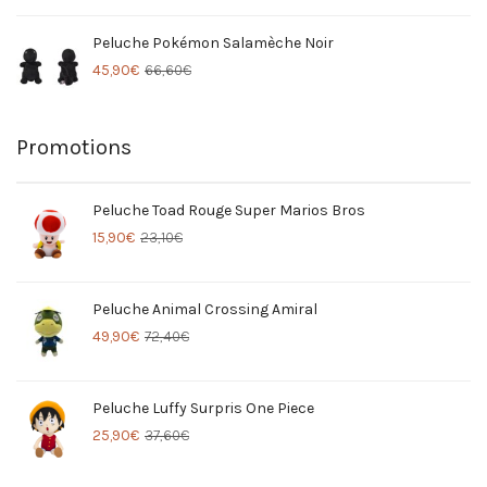
Peluche Raton Laveur
Peluche Pokémon Salamèche Noir
45,90
€
66,60
€
Peluche Oiseau
Peluche Chevreuil
Promotions
Peluche Chauve-souris
Peluche Toad Rouge Super Marios Bros
Peluche Rhinocéros
15,90
€
23,10
€
Peluche Léopard
Peluche Animal Crossing Amiral
Peluche Grenouille
49,90
€
72,40
€
Peluche Hamster
Peluche Luffy Surpris One Piece
Peluche Abeille
25,90
€
37,60
€
Peluche Coccinelle