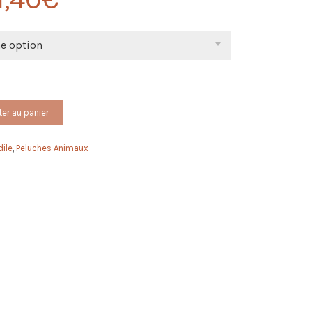
ne option
ter au panier
ile
,
Peluches Animaux