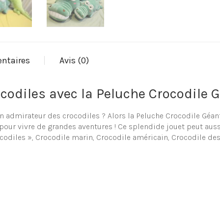
ntaires
Avis (0)
codiles avec la Peluche Crocodile G
 admirateur des crocodiles ? Alors la Peluche Crocodile Géant V
pour vivre de grandes aventures ! Ce splendide jouet peut aus
crocodiles », Crocodile marin, Crocodile américain, Crocodile de
 de crocodile en peluche
sélection de peluche et doudou en forme de crocodile, que cel
entièrement votre cadeau au sein notre shop !