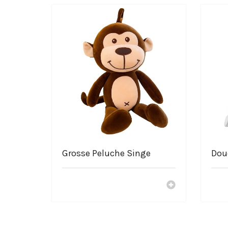
Informations de la Peluche
Peluche représenté : crocodile
Haute qualité
Grandement douce
Composition de la peluche : coton
Lavage à la main conseillé ou machine à laver 30 degrés
Sélectionner le shop La-P
SAV Français
Livraison gratuite
Paiement 100% sécurisé
Des peluches à petits prix
Nos peluches sont élaborées avec délicatesse
Grosse Peluche Singe
Dou