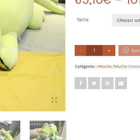
Taille
Choisir u
quantité
Ajou
de
Peluche
Crocodile
Catégories :
Peluche
,
Peluche Crocod
Géant
Vert
Clair