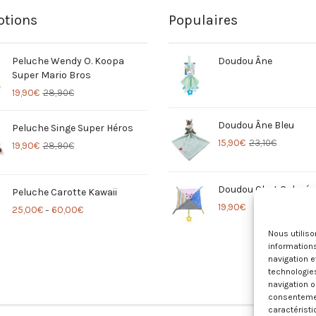
tions
Populaires
Peluche Wendy O. Koopa
Doudou Âne
Super Mario Bros
19,90
€
28,90
€
Doudou Âne Bleu
Peluche Singe Super Héros
15,90
€
23,10
€
19,90
€
28,90
€
Doudou Chat Coloré
Peluche Carotte Kawaii
19,90
€
25,00
€
60,00
€
–
Nous utilis
informations
navigation e
technologie
navigation o
consentement
caractéristi