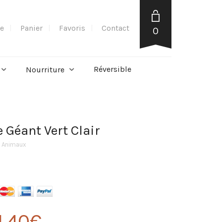
e
Panier
Favoris
Contact
0
Réversible
Nourriture
 Géant Vert Clair
s Animaux
1,40
€