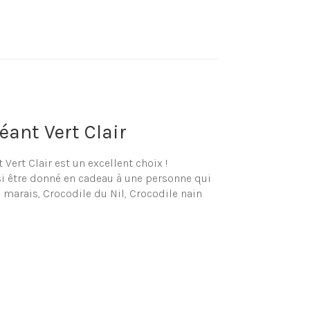
éant Vert Clair
ert Clair est un excellent choix !
si être donné en cadeau à une personne qui
s marais, Crocodile du Nil, Crocodile nain
a soit pour votre grand plaisir ou votre