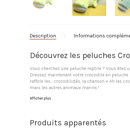
Description
Informations compléme
Découvrez les peluches Cro
Vous cherchez une peluche reptile ? Vous êtes un
Dressez maintenant votre crocodile en peluche 
raffole les : crocodilidés, la chanson « Ah les 
mais les autres animaux marins !
Parcourez notre ribambelle
Afficher plus
Le site La-Peluche.com vous propose une grande 
jeune enfant (ou même bébé). Vous retrouverez 
Produits apparentés