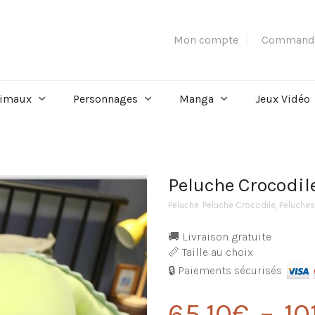
Mon compte
Command
imaux
Personnages
Manga
Jeux Vidéo
Peluche Crocodile
Peluche
,
Peluche Crocodile
,
Peluche
🚚 Livraison gratuite
📏 Taille au choix
🔒 Paiements sécurisés
65,10
€
–
10