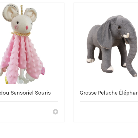
 Crocodile Géant Vert Clair
eluche.com
dou Sensoriel Souris
Grosse Peluche Élépha