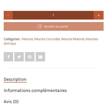
Peluche Loup
Peluche Les Schtroumpfs
Peluche Tokyo Ghoul
Peluche League of Legends
Peluche Donut
quantité
de
Peluche Panda
Peluche Pocoyo
Peluche Assassination Classroom
Peluche Sonic
Peluche Hamburger
Peluche
Crocodile
Ajouter au panier
Peluche Perroquet
Peluche Hello Kitty
Peluche Brawl Stars
Peluche Croissant
Réaliste
Gris
Catégories :
Peluche
,
Peluche Crocodile
,
Peluche Réaliste
,
Peluches
Peluche Renard
Peluche Bob L’Éponge
Peluche Brioche
Animaux
Peluche Requin
Peluche Pat’ Patrouille
Peluche Pot de Yaourt
Peluche Serpent
Peluche Garfield
Peluche Tasse
Peluche Singe
Peluche Oeuf
Description
Peluche Vache
Informations complémentaires
Peluche Taureau
Avis (0)
Peluche Tortue