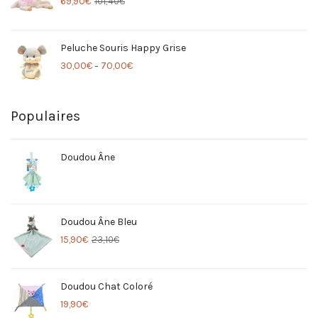
69,90
€
101,40
€
Peluche Otarie
Peluche Souris Happy Grise
Peluche Cygne
30,00
€
70,00
€
–
Peluche Écureuil
Populaires
Peluche Hippocampe
Doudou Âne
Peluche Fourmi
Peluche Chenille
Peluche Oie
Doudou Âne Bleu
15,90
€
23,10
€
Peluche Crabe
Peluche Bernard L’Hermite
Doudou Chat Coloré
19,90
€
Peluche Orque