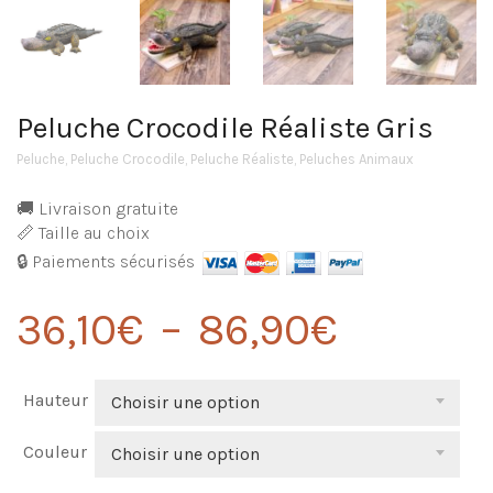
Nourriture
Sac à dos peluche
Doudou Ours
Peluche Cheval
Peluche Pikachu
Peluche One Piece
Peluche Pokémon
Peluche Marvel
Réversible
Doudou Panda
Peluche Chien
Peluche Chihiro
Peluche Dragon Ball
Peluche Minecraft
Peluche Avocat
Peluche Star Wars
Peluche Crocodile Réaliste Gris
Peluche Dinosaure
Peluche Grinch
Peluche Demon Slayer
Peluche Among Us
Peluche Banane
Peluche Roi Lion
0
Panier
Peluche
,
Peluche Crocodile
,
Peluche Réaliste
,
Peluches Animaux
Peluche Éléphant
Peluche Squid Game
Peluche Fairy Tail
Peluche Animal Crossing
Peluche Carotte
Peluche Coco
🚚 Livraison gratuite
Peluche Girafe
Peluche Batman
Peluche Jujutsu Kaisen
Peluche Mario
Peluche Fraise
Peluche La Reine des Neiges
📏 Taille au choix
🔒 Paiements sécurisés
Peluche Koala
Peluche South Parks
Peluche Tokyo Revengers
Peluche Fall Guys
Peluche Citrouille
Peluche Ratatouille
36,10
€
–
86,90
€
Peluche Lama et Alpaga
Peluche Harry Potter
Peluche Hunter X Hunter
Peluche Angry Birds
Peluche Sushi
Peluche Dumbo
Peluche Lapin
Peluche Tortue Ninja
Peluche Genshin
Peluche Zelda
Peluche Baguette
Peluche Wall-e
Hauteur
Choisir une option
Peluche Licorne
Peluche Shrek
Peluche My Hero Academia
Peluche Plante VS Zombies
Peluche Saucisse
Couleur
Choisir une option
Peluche Lion
Peluche les Animaux Fantastiques
Peluche Attaque des Titans
Peluche Fortnite
Peluche Crème Glacée