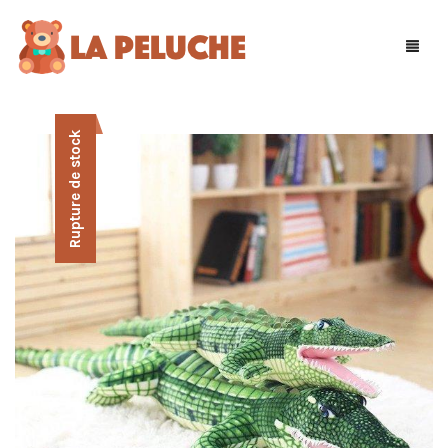
Rupture de stock
Accueil
Peluche
Doudou
Peluche Géante
Animaux
Peluche Kawaii
Doudou Chat
Personnages
Peluche Réaliste
Doudou Chien
Peluche Âne
Manga
Peluche Saint Valentin
Doudou Éléphant
Peluche Baleine
Peluche Totoro
Jeux Vidéo
Grosse Peluche
Doudou Lapin
Peluche Chat
Peluche Disney
Peluche Naruto