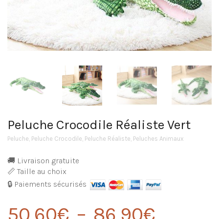
Nourriture
Sac à dos peluche
Doudou Ours
Peluche Cheval
Peluche Pikachu
Peluche One Piece
Peluche Pokémon
Peluche Marvel
Réversible
Doudou Panda
Peluche Chien
Peluche Chihiro
Peluche Dragon Ball
Peluche Minecraft
Peluche Avocat
Peluche Star Wars
Peluche Dinosaure
Peluche Grinch
Peluche Demon Slayer
Peluche Among Us
Peluche Banane
Peluche Roi Lion
0
Panier
Peluche Éléphant
Peluche Squid Game
Peluche Fairy Tail
Peluche Animal Crossing
Peluche Carotte
Peluche Coco
Peluche Girafe
Peluche Batman
Peluche Jujutsu Kaisen
Peluche Mario
Peluche Fraise
Peluche La Reine des Neiges
Peluche Crocodile Réaliste Vert
Peluche Koala
Peluche South Parks
Peluche Tokyo Revengers
Peluche Fall Guys
Peluche Citrouille
Peluche Ratatouille
Peluche
,
Peluche Crocodile
,
Peluche Réaliste
,
Peluches Animaux
Peluche Lama et Alpaga
Peluche Harry Potter
Peluche Hunter X Hunter
Peluche Angry Birds
Peluche Sushi
Peluche Dumbo
🚚 Livraison gratuite
Peluche Lapin
Peluche Tortue Ninja
Peluche Genshin
Peluche Zelda
Peluche Baguette
Peluche Wall-e
📏 Taille au choix
🔒 Paiements sécurisés
Peluche Licorne
Peluche Shrek
Peluche My Hero Academia
Peluche Plante VS Zombies
Peluche Saucisse
50,60
€
–
86,90
€
Peluche Lion
Peluche les Animaux Fantastiques
Peluche Attaque des Titans
Peluche Fortnite
Peluche Crème Glacée