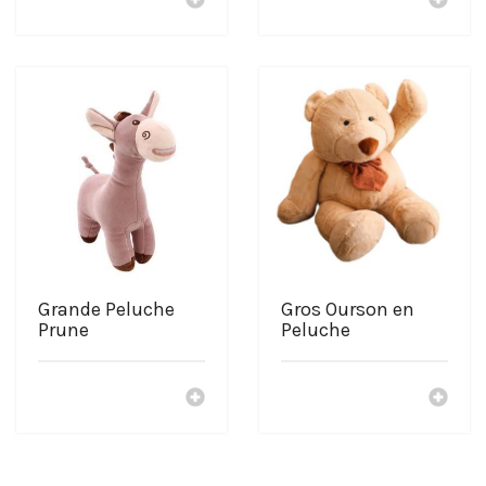
Peluche.com
Nounours Géant
SAV Français
Livraison offerte
Paiement sécurisé
Ours en Peluche
Des peluches moins chers
Nos peluches sont imaginées avec affection
Peluche Poussin
Peluche Paresseux
Peluche Poisson
Peluche Escargot
Grande Peluche
Gros Ourson en
Prune
Peluche
Peluche Panthère
Peluche Calamar
Peluche Phoque
Peluche Raie