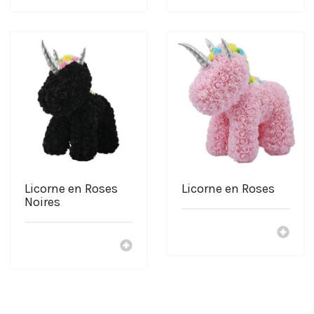
Nounours Géant
Ours en Peluche
Peluche Poussin
Peluche Paresseux
Peluche Poisson
Peluche Escargot
Licorne en Roses
Licorne en Roses
Noires
Peluche Panthère
Peluche Calamar
Peluche Phoque
Peluche Raie