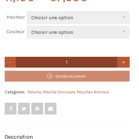
Peluche Loup
Peluche Les Schtroumpfs
Peluche Tokyo Ghoul
Peluche League of Legends
Peluche Donut
Hauteur
Choisir une option
Peluche Panda
Peluche Pocoyo
Peluche Assassination Classroom
Peluche Sonic
Peluche Hamburger
Couleur
Choisir une option
Peluche Perroquet
Peluche Hello Kitty
Peluche Brawl Stars
Peluche Croissant
Peluche Renard
Peluche Bob L’Éponge
Peluche Brioche
quantité
de
Peluche Requin
Peluche Pat’ Patrouille
Peluche Pot de Yaourt
Peluche
Dinosaure
Ajouter au panier
Peluche Serpent
Peluche Garfield
Peluche Tasse
Brachiosaure
Catégories :
Peluche
,
Peluche Dinosaure
,
Peluches Animaux
Peluche Singe
Peluche Oeuf
Peluche Vache
Peluche Taureau
Peluche Tortue
Description