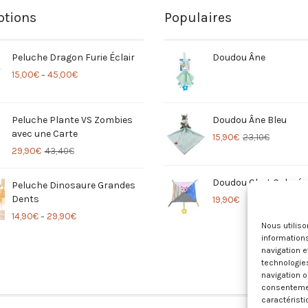
tions
Populaires
Peluche Dragon Furie Éclair
Doudou Âne
15,00
€
45,00
€
–
Peluche Plante VS Zombies
Doudou Âne Bleu
avec une Carte
15,90
€
23,10
€
29,90
€
43,40
€
Doudou Chat Coloré
Peluche Dinosaure Grandes
Dents
19,90
€
14,90
€
29,90
€
–
Nous utilis
informations
navigation e
technologie
navigation o
consentement
caractéristi