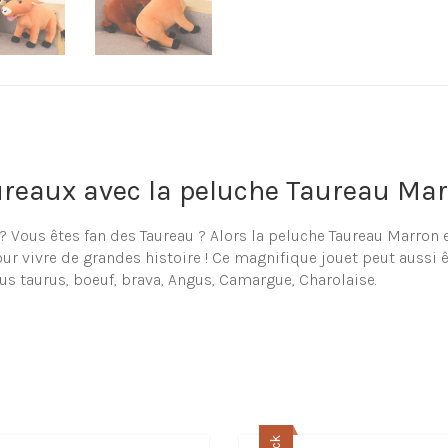
ureaux avec la peluche Taureau Ma
 Vous êtes fan des Taureau ? Alors la peluche Taureau Marron e
r vivre de grandes histoire ! Ce magnifique jouet peut aussi ê
rus taurus, boeuf, brava, Angus, Camargue, Charolaise.
 taureaux en peluche
e choix de peluche et doudou en forme de taureau, que cela so
atoirement votre jouet en recherchant à l’intérieur de notre s
e Taureau Marron