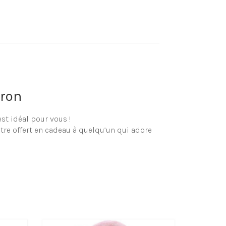
rron
st idéal pour vous !
tre offert en cadeau à quelqu’un qui adore
it pour votre propre plaisir ou votre
hop !