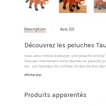
Description
Avis (0)
Découvrez les peluches Ta
Vous avez l’envie d’adopter une peluche animal ?
Dressez maintenant votre taureau en peluche pou
les : Les taureaux de combat, la race de bos tau
Parcourez notre variété de
Afficher plus
La boutique La-Peluche.com vous propose un larg
enfant (ou même bambin). Vous retrouverez oblig
Produits apparentés
Informations de la peluch