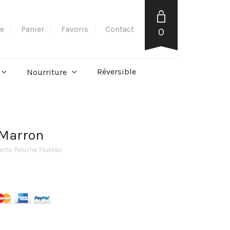
e
Panier
Favoris
Contact
0
Réversible
Nourriture
 Marron
ante
,
Peluche Taureau