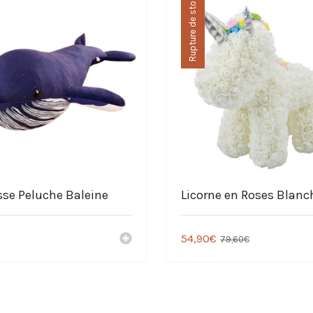
Rupture de stock
e.com
sse Peluche Baleine
Licorne en Roses Blanc
54,90
€
79,60
€