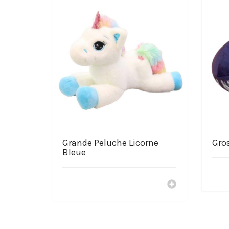
Peluche représenté : Taurreau
Grande qualité
Très douce
Composition de la peluche : coton
Lavage à la main conseillé ou Lavable à 30°C
Choisir le shop La-Peluch
Service après vente en France
Livraison gratuite
Paiement sécurisé
Des peluches peu chers
Nos peluches sont faites avec délicatesse
Grande Peluche Licorne
Gro
Bleue