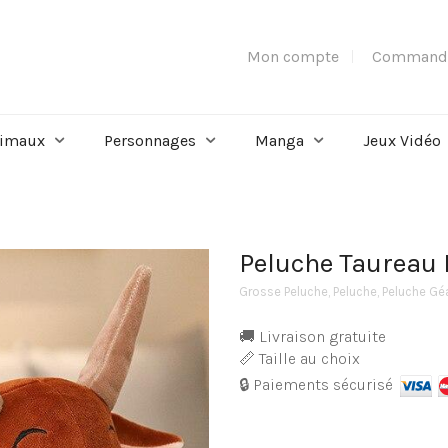
Mon compte
Command
imaux
Personnages
Manga
Jeux Vidéo
Peluche Taureau
Grosse Peluche
,
Peluche
,
Peluche Gé
🚚 Livraison gratuite
📏 Taille au choix
🔒 Paiements sécurisé