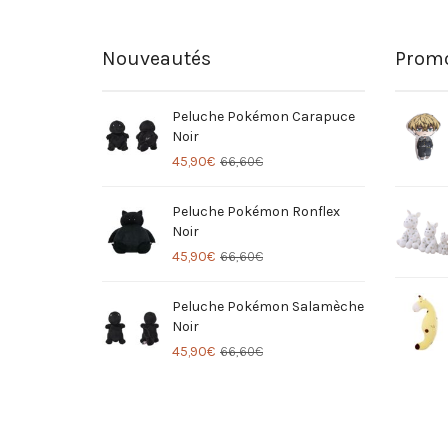
Nouveautés
Promo
Peluche Pokémon Carapuce
Noir
45,90
€
66,60
€
Peluche Pokémon Ronflex
Noir
45,90
€
66,60
€
Peluche Pokémon Salamèche
Noir
45,90
€
66,60
€