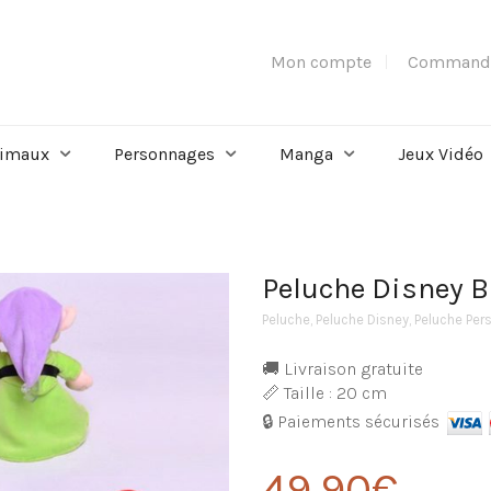
Mon compte
Command
imaux
Personnages
Manga
Jeux Vidéo
Peluche Disney B
Peluche
,
Peluche Disney
,
Peluche Pe
🚚 Livraison gratuite
📏 Taille : 20 cm
🔒 Paiements sécurisés
49,90
€