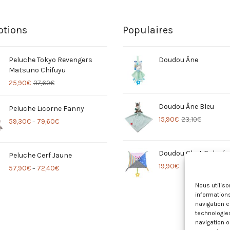
tions
Populaires
Peluche Tokyo Revengers
Doudou Âne
Matsuno Chifuyu
25,90
€
37,60
€
Doudou Âne Bleu
Peluche Licorne Fanny
15,90
€
23,10
€
59,30
€
79,60
€
–
Doudou Chat Coloré
Peluche Cerf Jaune
19,90
€
57,90
€
72,40
€
–
Nous utilis
informations
navigation e
technologie
navigation o