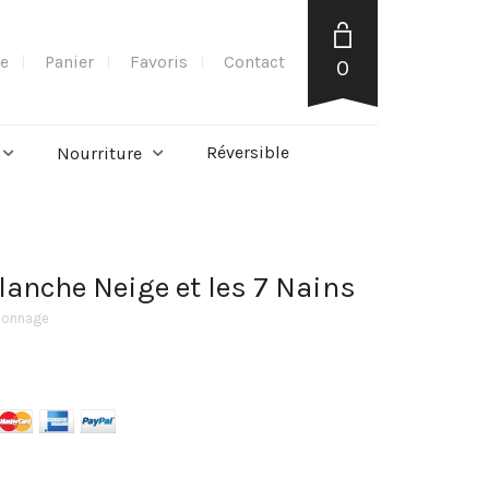
e
Panier
Favoris
Contact
0
Réversible
Nourriture
lanche Neige et les 7 Nains
rsonnage