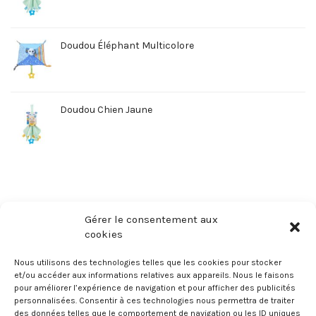
Peluche Rat
Doudou Éléphant Multicolore
Peluche Jaguar
Peluche Blaireau
Doudou Chien Jaune
Peluche Kangourou
Peluche Cafard
Peluche Espadon
Accueil
Gérer le consentement aux
Peluche Lézard
cookies
Blog
Peluche Toucan
Nous utilisons des technologies telles que les cookies pour stocker
F.A.Q.
et/ou accéder aux informations relatives aux appareils. Nous le faisons
pour améliorer l’expérience de navigation et pour afficher des publicités
Mentions légales
personnalisées. Consentir à ces technologies nous permettra de traiter
des données telles que le comportement de navigation ou les ID uniques