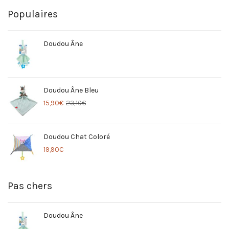
Populaires
Peluche Otarie
Doudou Âne
Peluche Cygne
Peluche Écureuil
Peluche Hippocampe
Doudou Âne Bleu
15,90
€
23,10
€
Peluche Fourmi
Peluche Chenille
Doudou Chat Coloré
19,90
€
Peluche Oie
Peluche Crabe
Pas chers
Peluche Bernard L’Hermite
Doudou Âne
Peluche Orque