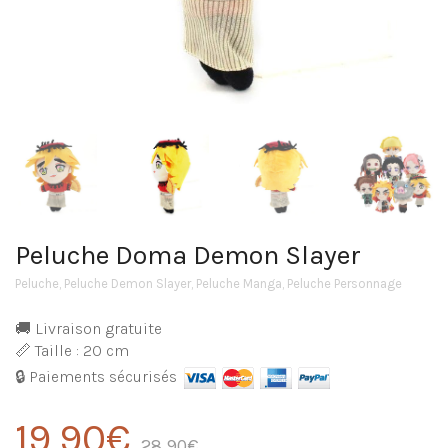
Nourriture
Sac à dos peluche
Doudou Ours
Peluche Cheval
Peluche Pikachu
Peluche One Piece
Peluche Pokémon
Peluche Marvel
Réversible
Doudou Panda
Peluche Chien
Peluche Chihiro
Peluche Dragon Ball
Peluche Minecraft
Peluche Avocat
Peluche Star Wars
Peluche Dinosaure
Peluche Grinch
Peluche Demon Slayer
Peluche Among Us
Peluche Banane
Peluche Roi Lion
0
Panier
Peluche Éléphant
Peluche Squid Game
Peluche Fairy Tail
Peluche Animal Crossing
Peluche Carotte
Peluche Coco
Peluche Girafe
Peluche Batman
Peluche Jujutsu Kaisen
Peluche Mario
Peluche Fraise
Peluche La Reine des Neiges
Peluche Doma Demon Slayer
Peluche Koala
Peluche South Parks
Peluche Tokyo Revengers
Peluche Fall Guys
Peluche Citrouille
Peluche Ratatouille
Peluche
,
Peluche Demon Slayer
,
Peluche Manga
,
Peluche Personnage
Peluche Lama et Alpaga
Peluche Harry Potter
Peluche Hunter X Hunter
Peluche Angry Birds
Peluche Sushi
Peluche Dumbo
🚚 Livraison gratuite
Peluche Lapin
Peluche Tortue Ninja
Peluche Genshin
Peluche Zelda
Peluche Baguette
Peluche Wall-e
📏 Taille : 20 cm
🔒 Paiements sécurisés
Peluche Licorne
Peluche Shrek
Peluche My Hero Academia
Peluche Plante VS Zombies
Peluche Saucisse
19,90
€
Peluche Lion
Peluche les Animaux Fantastiques
Peluche Attaque des Titans
Peluche Fortnite
Peluche Crème Glacée
28,90
€