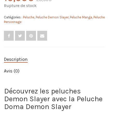
Rupture de stock
Peluche Loup
Peluche Les Schtroumpfs
Peluche Tokyo Ghoul
Peluche League of Legends
Peluche Donut
Catégories :
Peluche
,
Peluche Demon Slayer
,
Peluche Manga
,
Peluche
Peluche Panda
Peluche Pocoyo
Peluche Assassination Classroom
Peluche Sonic
Peluche Hamburger
Personnage
Peluche Perroquet
Peluche Hello Kitty
Peluche Brawl Stars
Peluche Croissant
Peluche Renard
Peluche Bob L’Éponge
Peluche Brioche
Peluche Requin
Peluche Pat’ Patrouille
Peluche Pot de Yaourt
Description
Peluche Serpent
Peluche Garfield
Peluche Tasse
Avis (0)
Peluche Singe
Peluche Oeuf
Découvrez les peluches
Peluche Vache
Demon Slayer avec la Peluche
Peluche Taureau
Doma Demon Slayer
Peluche Tortue