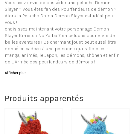
Vous avez envie de posséder une peluche Demon
Slayer ? Vous êtes fan des Pourfendeurs de démon ?
Peluche Tigre
Alors la Peluche Doma Demon Slayer est idéal pour
vous !
Peluche Loutre
choisissez maintenant votre personnage Demon
Slayer Kimetsu No Yaiba ? en peluche pour vivre de
Peluche Souris
belles aventures ! Ce charmant jouet peut aussi être
donné en cadeau à une personne qui raffole les :
Peluche Crocodile
manga, animés, le Japon, les démons, shönen et enfin
de L’Armée des pourfendeurs de démons !
Peluche Caméléon
Parcourez notre ensemble de
Afficher plus
Peluche Pieuvre et Poulpe
pourfendeur de demon en
peluche
Peluche Pingouin
Produits apparentés
La boutique La-Peluche.com vous propose un large
Peluche Homard
choix de peluche et doudou en forme de Peluche
Doma Demon Slayer ?, que cela soit pour votre grand
Peluche Dragon
plaisir ou votre enfant (ou même bambin). Vous
retrouverez forcément votre coup de cœur à
Peluche Dauphin