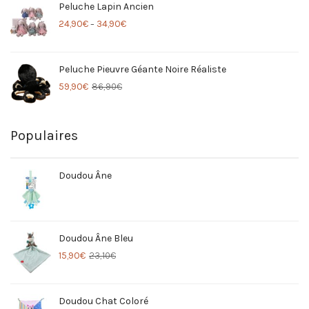
Peluche Lapin Ancien
24,90
€
34,90
€
–
Peluche Otarie
Peluche Cygne
Peluche Pieuvre Géante Noire Réaliste
59,90
€
86,90
€
Peluche Écureuil
Peluche Hippocampe
Populaires
Peluche Fourmi
Doudou Âne
Peluche Chenille
Peluche Oie
Doudou Âne Bleu
Peluche Crabe
15,90
€
23,10
€
Peluche Bernard L’Hermite
Doudou Chat Coloré
Peluche Orque