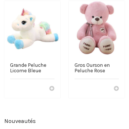
Nounours Géant
Ours en Peluche
Peluche Poussin
Peluche Paresseux
Peluche Poisson
Grande Peluche
Gros Ourson en
Licorne Bleue
Peluche Rose
Peluche Escargot
Peluche Panthère
Peluche Calamar
Peluche Phoque
Nouveautés
Peluche Raie