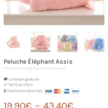
Nourriture
Sac à dos peluche
Doudou Ours
Peluche Cheval
Peluche Pikachu
Peluche One Piece
Peluche Pokémon
Peluche Marvel
Réversible
Doudou Panda
Peluche Chien
Peluche Chihiro
Peluche Dragon Ball
Peluche Minecraft
Peluche Avocat
Peluche Star Wars
Peluche Dinosaure
Peluche Grinch
Peluche Demon Slayer
Peluche Among Us
Peluche Banane
Peluche Roi Lion
0
Panier
Peluche Éléphant
Peluche Squid Game
Peluche Fairy Tail
Peluche Animal Crossing
Peluche Carotte
Peluche Coco
Peluche Girafe
Peluche Batman
Peluche Jujutsu Kaisen
Peluche Mario
Peluche Fraise
Peluche La Reine des Neiges
Peluche Éléphant Assis
Peluche Koala
Peluche South Parks
Peluche Tokyo Revengers
Peluche Fall Guys
Peluche Citrouille
Peluche Ratatouille
Peluche
,
Peluche Éléphant
,
Peluches Animaux
Peluche Lama et Alpaga
Peluche Harry Potter
Peluche Hunter X Hunter
Peluche Angry Birds
Peluche Sushi
Peluche Dumbo
🚚 Livraison gratuite
Peluche Lapin
Peluche Tortue Ninja
Peluche Genshin
Peluche Zelda
Peluche Baguette
Peluche Wall-e
📏 Taille au choix
🔒 Paiements sécurisés
Peluche Licorne
Peluche Shrek
Peluche My Hero Academia
Peluche Plante VS Zombies
Peluche Saucisse
19,90
€
–
43,40
€
Peluche Lion
Peluche les Animaux Fantastiques
Peluche Attaque des Titans
Peluche Fortnite
Peluche Crème Glacée