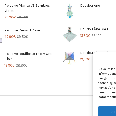
Peluche Plante VS Zombies
Doudou Âne
Violet
29,90
€
43,40
€
Doudou Âne Bleu
Peluche Renard Rose
15,90
€
23,10
€
47,90
€
69,50
€
Doudou Chat Coloré
Peluche Bouillotte Lapin Gris
Clair
19,90
€
19,90
€
28,90
€
Nous utilis
informations
navigation e
technologie
navigation o
consentement
caractéristi
Ac