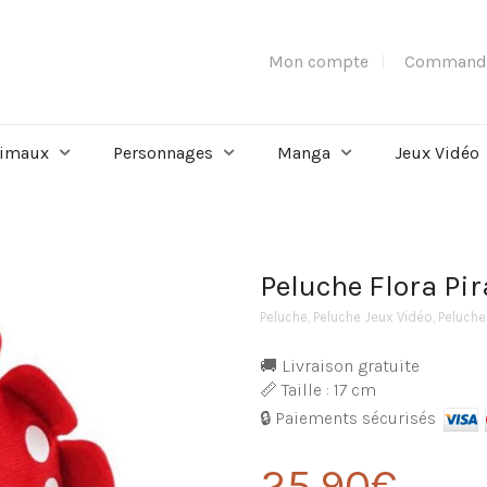
Mon compte
Command
imaux
Personnages
Manga
Jeux Vidéo
Peluche Flora Pi
Peluche
,
Peluche Jeux Vidéo
,
Peluche
🚚 Livraison gratuite
📏 Taille : 17 cm
🔒 Paiements sécurisés
25,90
€