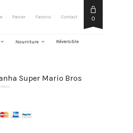
e
Panier
Favoris
Contact
0
Réversible
Nourriture
ranha Super Mario Bros
 Mario