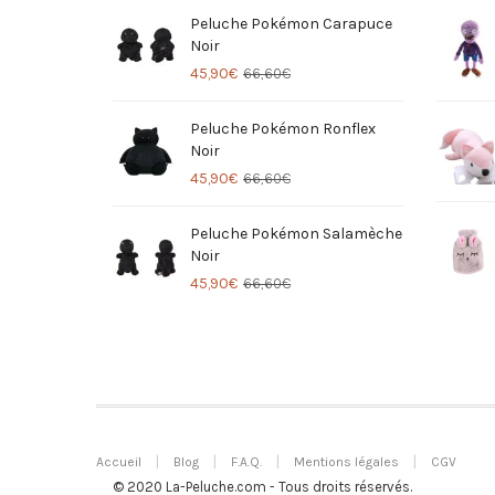
Peluche Pokémon Carapuce
Noir
45,90
€
66,60
€
Peluche Pokémon Ronflex
Noir
45,90
€
66,60
€
Peluche Pokémon Salamèche
Noir
45,90
€
66,60
€
Accueil
Blog
F.A.Q.
Mentions légales
CGV
© 2020 La-Peluche.com - Tous droits réservés.