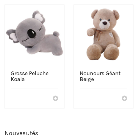
Peluche Hippopotame
Peluche Hibou et Chouette
Peluche Flamant Rose
Peluche Ours Polaire
Peluche Zèbre
Grosse Peluche
Nounours Géant
Koala
Beige
Peluche Cerf
Peluche Axolotl
Peluche Narval
Gros Ours en Peluche
Nouveautés
Nounours