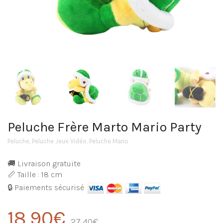
Nourriture
Sac à dos peluche
Doudou Ours
Peluche Cheval
Peluche Pikachu
Peluche One Piece
Peluche Pokémon
Peluche Marvel
Réversible
Doudou Panda
Peluche Chien
Peluche Chihiro
Peluche Dragon Ball
Peluche Minecraft
Peluche Avocat
Peluche Star Wars
Peluche Dinosaure
Peluche Grinch
Peluche Demon Slayer
Peluche Among Us
Peluche Banane
Peluche Roi Lion
0
Panier
Peluche Éléphant
Peluche Squid Game
Peluche Fairy Tail
Peluche Animal Crossing
Peluche Carotte
Peluche Coco
Peluche Girafe
Peluche Batman
Peluche Jujutsu Kaisen
Peluche Mario
Peluche Fraise
Peluche La Reine des Neiges
Peluche Frère Marto Mario Party
Peluche Koala
Peluche South Parks
Peluche Tokyo Revengers
Peluche Fall Guys
Peluche Citrouille
Peluche Ratatouille
Peluche
,
Peluche Jeux Vidéo
,
Peluche Mario
Peluche Lama et Alpaga
Peluche Harry Potter
Peluche Hunter X Hunter
Peluche Angry Birds
Peluche Sushi
Peluche Dumbo
🚚 Livraison gratuite
Peluche Lapin
Peluche Tortue Ninja
Peluche Genshin
Peluche Zelda
Peluche Baguette
Peluche Wall-e
📏 Taille : 18 cm
🔒 Paiements sécurisé
Peluche Licorne
Peluche Shrek
Peluche My Hero Academia
Peluche Plante VS Zombies
Peluche Saucisse
18,90
€
Peluche Lion
Peluche les Animaux Fantastiques
Peluche Attaque des Titans
Peluche Fortnite
Peluche Crème Glacée
27,40
€