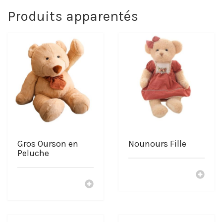
Produits apparentés
Peluche Tigre
Peluche Loutre
Peluche Souris
Peluche Crocodile
Peluche Caméléon
Peluche Pieuvre et Poulpe
Gros Ourson en
Nounours Fille
Peluche Pingouin
Peluche
Peluche Homard
Peluche Dragon
Peluche Dauphin