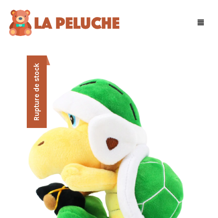
Rupture de stock
Accueil
Peluche
Doudou
Peluche Géante
Animaux
Peluche Kawaii
Doudou Chat
Personnages
Peluche Réaliste
Doudou Chien
Peluche Âne
Manga
Peluche Saint Valentin
Doudou Éléphant
Peluche Baleine
Peluche Totoro
Jeux Vidéo
Grosse Peluche
Doudou Lapin
Peluche Chat
Peluche Disney
Peluche Naruto