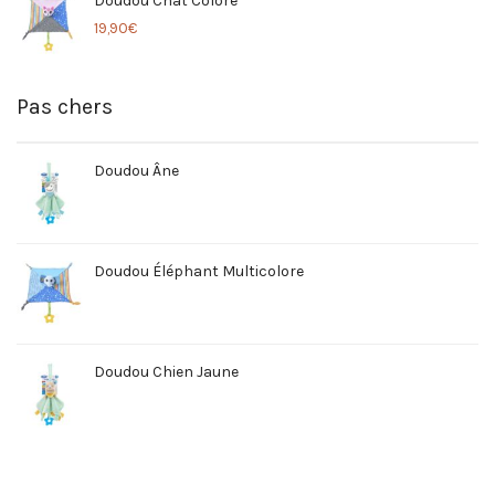
Doudou Chat Coloré
19,90
€
Peluche Otarie
Peluche Cygne
Pas chers
Peluche Écureuil
Doudou Âne
Peluche Hippocampe
Peluche Fourmi
Doudou Éléphant Multicolore
Peluche Chenille
Peluche Oie
Doudou Chien Jaune
Peluche Crabe
Peluche Bernard L’Hermite
Peluche Orque