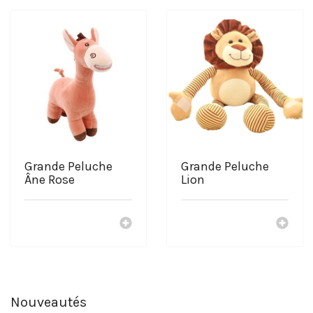
Peluche Hippopotame
Peluche Hibou et Chouette
Peluche Flamant Rose
Peluche Ours Polaire
Peluche Zèbre
Grande Peluche
Grande Peluche
Âne Rose
Lion
Peluche Cerf
Peluche Axolotl
Peluche Narval
Gros Ours en Peluche
Nouveautés
Nounours